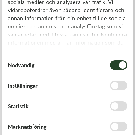
sociala medier och analysera vår trafik. Vi
Liknande produkter
vidarebefordrar även sådana identifierare och
annan information från din enhet till de sociala
medier och annons- och analysföretag som vi
samarbetar med. Dessa kan i sin tur kombinera
informationen med annan information som du
har tillhandahållit eller som de har samlat in
Samtyckesval
när du har använt deras tjänster.
Nödvändig
Kawasaki
Kawasaki
Inställningar
CAP-SPARK PLUG
GUIDE-CHAIN,FR
418,00
kr
478,00
kr
Statistik
Beställningsvara
I lager
Marknadsföring