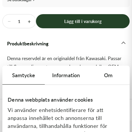
Transmission & Drivlina
Vagnar
−
+
Lägg till i varukorg
1
Variatordelar
Produktbeskrivning
Vinschar & Tillbehör
Denna reservdel är en originaldel från Kawasaki. Passar
Vinterprodukter
till flera vanliga motocross- och enduromodeller. OEM
Samtycke
Information
Om
ref. nr.: 92154-3994 / 921543994. Modellkod:
KX252BLF
Denna webbplats använder cookies
Vi använder enhetsidentifierare för att
Specifikationer
anpassa innehållet och annonserna till
användarna, tillhandahålla funktioner för