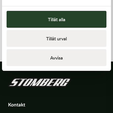
Tillåt alla
Kawasaki
Kawasaki
Tillåt urval
GASKET,GENERATOR
GASKET,CYLINDER BASE,
191,00
kr
125,00
kr
I lager
I lager
Avvisa
Kontakt