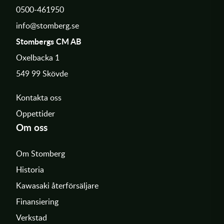
0500-461950
info@stomberg.se
Stombergs CM AB
Oxelbacka 1
549 99 Skövde
Kontakta oss
Öppettider
Om oss
Om Stomberg
Historia
Kawasaki återförsäljare
Finansiering
Verkstad