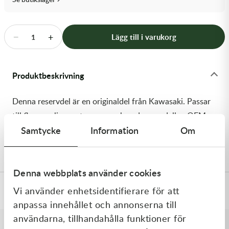
Transmission & Drivlina
Vagnar
−
+
Lägg till i varukorg
1
Variatordelar
Produktbeskrivning
Vinschar & Tillbehör
Denna reservdel är en originaldel från Kawasaki. Passar
Vinterprodukter
till flera vanliga motocross- och enduromodeller. OEM
Samtycke
Information
Om
ref. nr.: 92154-2090 / 921542090. Modellkod:
ZX1000RGF
Denna webbplats använder cookies
Vi använder enhetsidentifierare för att
Specifikationer
anpassa innehållet och annonserna till
användarna, tillhandahålla funktioner för