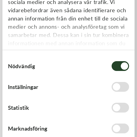
sociala medier och analysera vår trafik. Vi
Liknande produkter
vidarebefordrar även sådana identifierare och
annan information från din enhet till de sociala
medier och annons- och analysföretag som vi
samarbetar med. Dessa kan i sin tur kombinera
informationen med annan information som du
har tillhandahållit eller som de har samlat in
Samtyckesval
när du har använt deras tjänster.
Nödvändig
Kawasaki
Kawasaki
Inställningar
GASKET-HEAD
PAD-ASSY-BRAKE -
Kawasaki KX 250F 09-18 m.fl.
312,00
kr
910,00
kr
Statistik
I lager
I lager
Marknadsföring