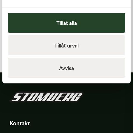
Tillåt alla
Kawasaki
Kawasaki
Tillåt urval
GASKET,FLOAT CHAMBER
GASKET-HEAD
97,00
kr
421,00
kr
Beställningsvara
I lager
Avvisa
Kontakt