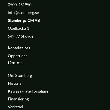
0500-461950
info@stomberg.se
Stombergs CM AB
Oxelbacka 1
549 99 Skövde
Kontakta oss
Öppettider
Om oss
Om Stomberg
Historia
Kawasaki återförsäljare
Finansiering
Verkstad