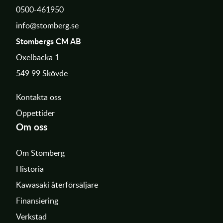
0500-461950
info@stomberg.se
Stombergs CM AB
Oxelbacka 1
549 99 Skövde
Kontakta oss
Öppettider
Om oss
Om Stomberg
Historia
Kawasaki återförsäljare
Finansiering
Verkstad