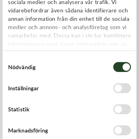
sociala medier och analysera vår trafik. Vi
Liknande produkter
vidarebefordrar även sådana identifierare och
annan information från din enhet till de sociala
medier och annons- och analysföretag som vi
samarbetar med. Dessa kan i sin tur kombinera
informationen med annan information som du
har tillhandahållit eller som de har samlat in
Samtyckesval
när du har använt deras tjänster.
Nödvändig
Kawasaki
Kawasaki
Inställningar
GASKET,FUEL TANK CAP
GASKET,CYLINDER BASE
58,00
kr
168,00
kr
Statistik
I lager
I lager
Marknadsföring