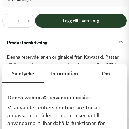
Transmission & Drivlina
Vagnar
−
+
Lägg till i varukorg
1
Variatordelar
Produktbeskrivning
Vinschar & Tillbehör
Denna reservdel är en originaldel från Kawasaki. Passar
Vinterprodukter
till flera vanliga motocross- och enduromodeller. OEM
Samtycke
Information
Om
ref. nr.: 92154-1980 / 921541980. Modellkod:
KX450HGF
Denna webbplats använder cookies
Vi använder enhetsidentifierare för att
Specifikationer
anpassa innehållet och annonserna till
användarna, tillhandahålla funktioner för