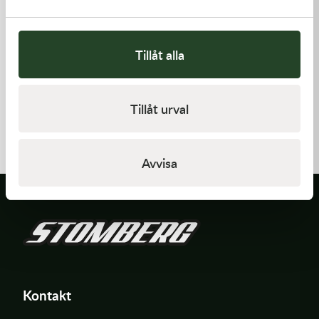
Tillåt alla
Kawasaki
Kawasaki
Tillåt urval
GASKET,CYLINDER BASE,
HANDLE,RENTHAL,FATBAR
125,00
kr
1 936,00
kr
I lager
Beställningsvara
Avvisa
Kontakt