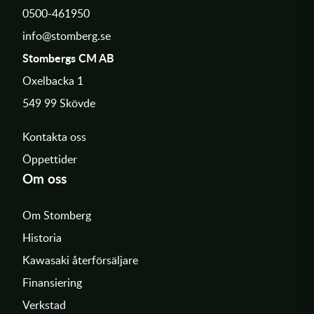
0500-461950
info@stomberg.se
Stombergs CM AB
Oxelbacka 1
549 99 Skövde
Kontakta oss
Öppettider
Om oss
Om Stomberg
Historia
Kawasaki återförsäljare
Finansiering
Verkstad