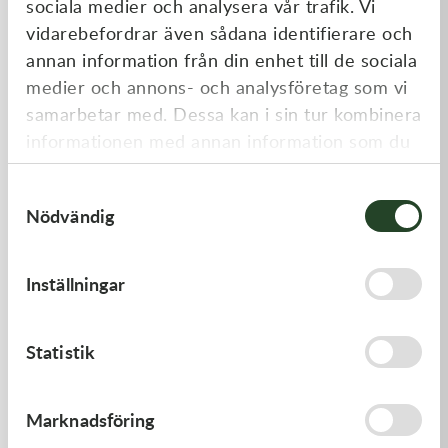
sociala medier och analysera vår trafik. Vi
Liknande produkter
vidarebefordrar även sådana identifierare och
annan information från din enhet till de sociala
medier och annons- och analysföretag som vi
samarbetar med. Dessa kan i sin tur kombinera
informationen med annan information som du
har tillhandahållit eller som de har samlat in
Samtyckesval
när du har använt deras tjänster.
Nödvändig
Kawasaki
Kawasaki
Inställningar
CABLE-THROTTLE -
GASKET,EXHAUST HOLDER
Kawasaki KX 450 19-21
558,00
kr
64,00
kr
Statistik
Beställningsvara
Beställningsvara
Marknadsföring