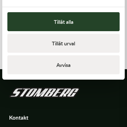
Tillåt alla
Kawasaki
Kawasaki
Tillåt urval
GASKET,GENERATOR COVE
PISTON-ENGINE
212,00
kr
1 220,00
kr
I lager
Beställningsvara
Avvisa
Kontakt