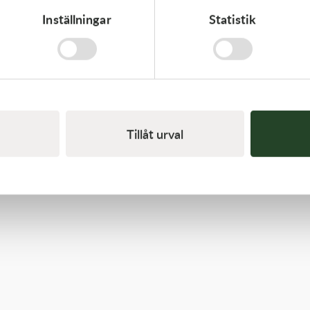
Inställningar
Statistik
Kawasaki
GASKET-HEAD
312,00
kr
I lager
Tillåt urval