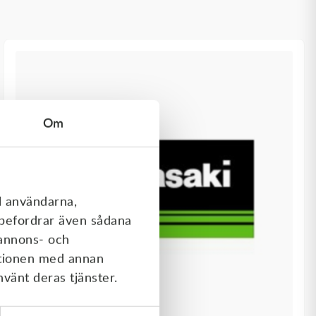
Om
l användarna,
rebefordrar även sådana
 annons- och
ationen med annan
nvänt deras tjänster.