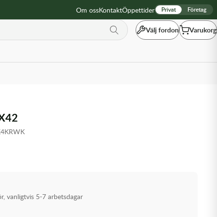
Om oss
Kontakt
Öppettider
Privat
Företag
Välj fordon
Varukorg
X42
-K4KRWK
ör, vanligtvis 5-7 arbetsdagar