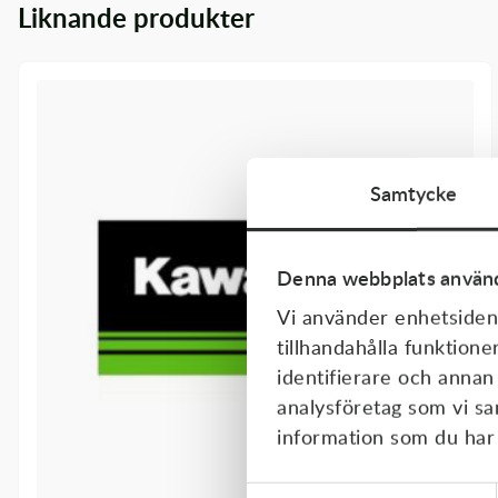
Liknande produkter
Transmission & Drivlina
Vagnar
Variatordelar
Vinschar & Tillbehör
Samtycke
Vinterprodukter
Denna webbplats använd
Vi använder enhetsident
tillhandahålla funktione
identifierare och annan
analysföretag som vi s
information som du har t
Samtyckesval