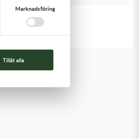
Marknadsföring
Kawasaki
ARM-ROCKER
1 369,00
kr
I lager
Tillåt alla