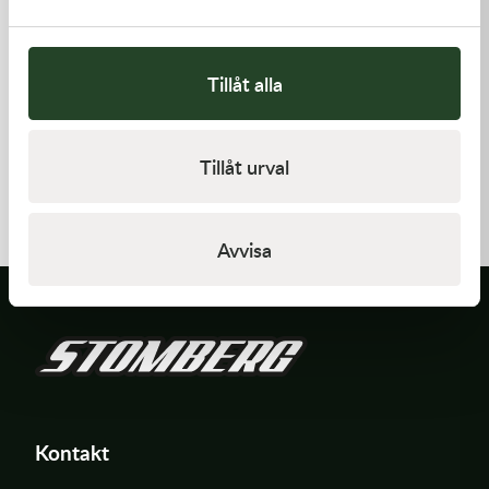
Tillåt alla
Kawasaki
Kawasaki
Tillåt urval
CAP-SPARK PLUG
CABLE-THROTTLE -
Kawasaki KX 450 19-21
418,00
kr
558,00
kr
Beställningsvara
Beställningsvara
Avvisa
Kontakt