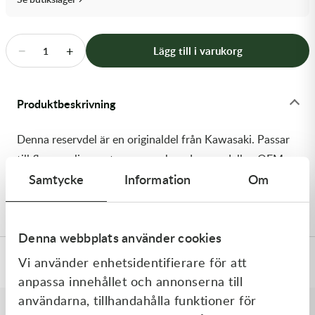
Transmission & Drivlina
Vagnar
−
+
Lägg till i varukorg
1
Variatordelar
Produktbeskrivning
Vinschar & Tillbehör
Denna reservdel är en originaldel från Kawasaki. Passar
Vinterprodukter
till flera vanliga motocross- och enduromodeller. OEM
Samtycke
Information
Om
ref. nr.: 92154-4134 / 921544134. Modellkod:
KX252CMFNN
Denna webbplats använder cookies
Vi använder enhetsidentifierare för att
Specifikationer
anpassa innehållet och annonserna till
användarna, tillhandahålla funktioner för