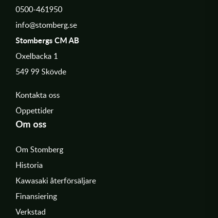
0500-461950
info@stomberg.se
Stombergs CM AB
Oxelbacka 1
549 99 Skövde
Kontakta oss
Öppettider
Om oss
Om Stomberg
Historia
Kawasaki återförsäljare
Finansiering
Verkstad