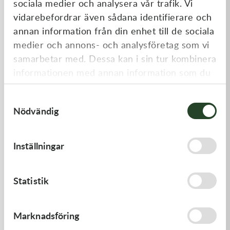
sociala medier och analysera vår trafik. Vi
Liknande produkter
vidarebefordrar även sådana identifierare och
annan information från din enhet till de sociala
medier och annons- och analysföretag som vi
samarbetar med. Dessa kan i sin tur kombinera
informationen med annan information som du
har tillhandahållit eller som de har samlat in
Samtyckesval
när du har använt deras tjänster.
Nödvändig
Kawasaki
Kawasaki
Inställningar
GASKET-HEAD
GASKET,EXHAUST HOLDER
277,00
kr
64,00
kr
Statistik
Beställningsvara
Beställningsvara
Marknadsföring