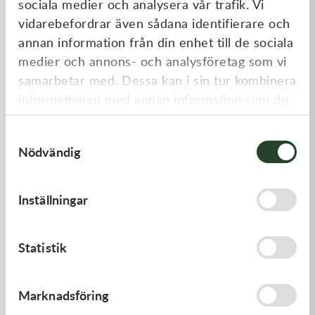
sociala medier och analysera vår trafik. Vi
Liknande produkter
vidarebefordrar även sådana identifierare och
annan information från din enhet till de sociala
medier och annons- och analysföretag som vi
samarbetar med. Dessa kan i sin tur kombinera
informationen med annan information som du
har tillhandahållit eller som de har samlat in
Samtyckesval
när du har använt deras tjänster.
Nödvändig
Kawasaki
Kawasaki
Inställningar
ARM-ROCKER
TOOL-
WRENCH,BOX,21MM&
1 369,00
kr
197,00
kr
Statistik
I lager
I lager
Marknadsföring