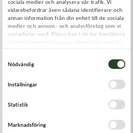
sociala medier och analysera vår trafik. Vi
Liknande produkter
vidarebefordrar även sådana identifierare och
annan information från din enhet till de sociala
medier och annons- och analysföretag som vi
samarbetar med. Dessa kan i sin tur kombinera
informationen med annan information som du
har tillhandahållit eller som de har samlat in
Samtyckesval
när du har använt deras tjänster.
Nödvändig
Kawasaki
Kawasaki
Inställningar
GASKET,GENERATOR
GASKET-HEAD
191,00
kr
421,00
kr
Statistik
I lager
I lager
Marknadsföring