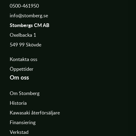
0500-461950
info@stomberg.se
Stombergs CM AB
Oxelbacka 1
549 99 Skövde
Kontakta oss
Öppettider
Om oss
Om Stomberg
Historia
Kawasaki återförsäljare
Finansiering
Verkstad