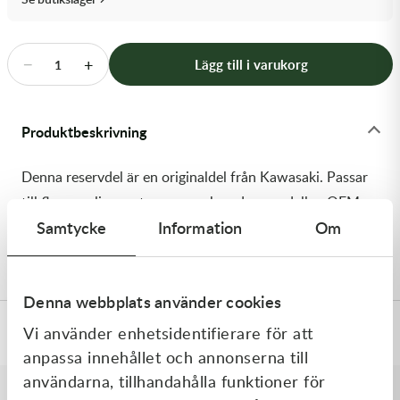
Transmission & Drivlina
Vagnar
−
+
Lägg till i varukorg
1
Variatordelar
Produktbeskrivning
Vinschar & Tillbehör
Denna reservdel är en originaldel från Kawasaki. Passar
Vinterprodukter
till flera vanliga motocross- och enduromodeller. OEM
Samtycke
Information
Om
ref. nr.: 92154-0546 / 921540546. Modellkod:
KX450FCF
Denna webbplats använder cookies
Vi använder enhetsidentifierare för att
Specifikationer
anpassa innehållet och annonserna till
användarna, tillhandahålla funktioner för