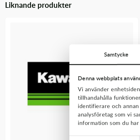
Liknande produkter
Transmission & Drivlina
Vagnar
Variatordelar
Vinschar & Tillbehör
Samtycke
Vinterprodukter
Denna webbplats använd
Vi använder enhetsident
tillhandahålla funktione
identifierare och annan
analysföretag som vi s
information som du har t
Samtyckesval