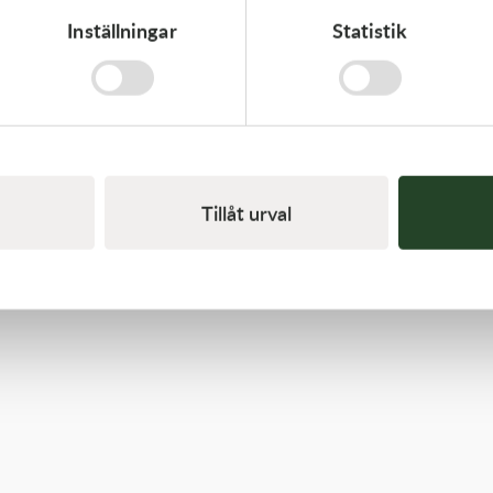
Inställningar
Statistik
Kawasaki
CABLE-THROTTLE - Kawasaki KX 450 19-21
558,00
kr
Beställningsvara
Tillåt urval