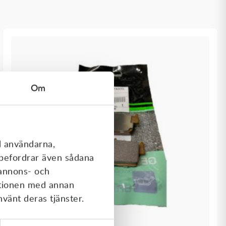
Om
l användarna,
rebefordrar även sådana
 annons- och
ationen med annan
nvänt deras tjänster.