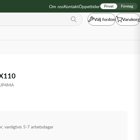
Om oss
Kontakt
Öppettider
Privat
Företag
Välj fordon
Varukorg
X110
4JP4MA
ör, vanligtvis 5-7 arbetsdagar