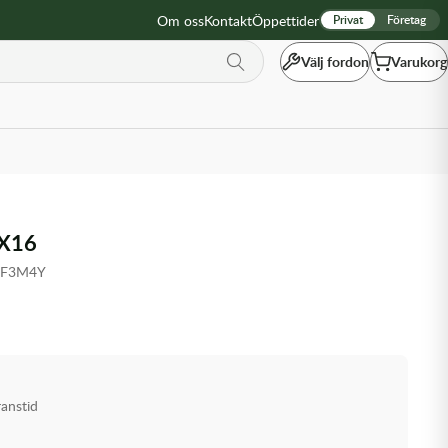
Om oss
Kontakt
Öppettider
Privat
Företag
Välj fordon
Varukorg
X16
4F3M4Y
ranstid