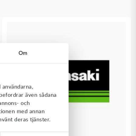
Om
l användarna,
rebefordrar även sådana
 annons- och
ationen med annan
nvänt deras tjänster.