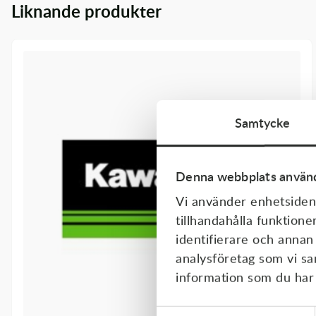
Liknande produkter
Transmission & Drivlina
Vagnar
Variatordelar
Vinschar & Tillbehör
Samtycke
Vinterprodukter
Denna webbplats använd
Vi använder enhetsident
tillhandahålla funktione
identifierare och annan
analysföretag som vi s
information som du har t
Samtyckesval