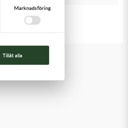
Marknadsföring
Kawasaki
RETAINER-VALVE SPRING
108,00
kr
I lager
Tillåt alla