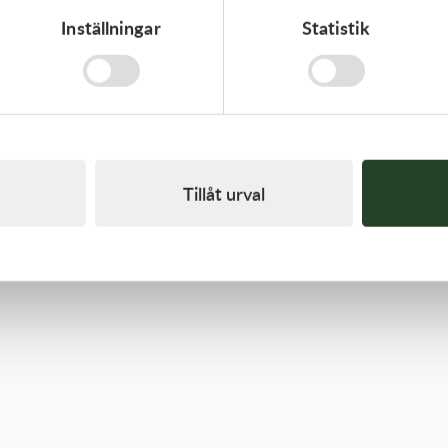
Inställningar
Statistik
Kawasaki
GASKET,CYLINDER BASE,
125,00
kr
I lager
Tillåt urval