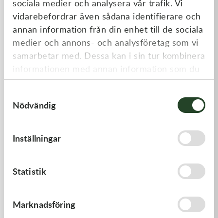
sociala medier och analysera vår trafik. Vi
Liknande produkter
vidarebefordrar även sådana identifierare och
annan information från din enhet till de sociala
medier och annons- och analysföretag som vi
samarbetar med. Dessa kan i sin tur kombinera
informationen med annan information som du
har tillhandahållit eller som de har samlat in
Samtyckesval
när du har använt deras tjänster.
Nödvändig
Kawasaki
Kawasaki
Inställningar
GASKET,CYLINDER BASE,
GASKET-HEAD
125,00
kr
312,00
kr
Statistik
I lager
I lager
Marknadsföring