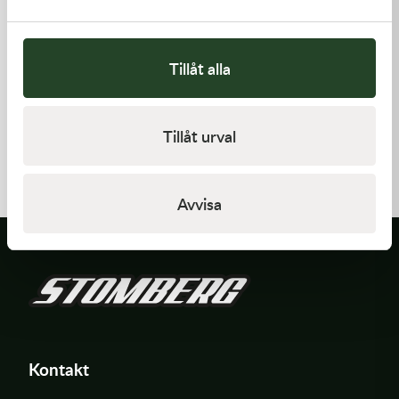
Tillåt alla
Kawasaki
Kawasaki
Tillåt urval
GASKET-HEAD
TOOL-
WRENCH,BOX,21MM&
421,00
kr
197,00
kr
I lager
I lager
Avvisa
Kontakt