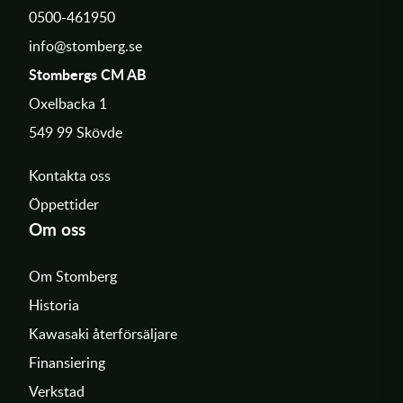
0500-461950
info@stomberg.se
Stombergs CM AB
Oxelbacka 1
549 99 Skövde
Kontakta oss
Öppettider
Om oss
Om Stomberg
Historia
Kawasaki återförsäljare
Finansiering
Verkstad