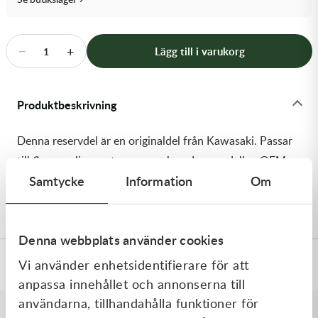
Transmission & Drivlina
Vagnar
−
+
Lägg till i varukorg
1
Variatordelar
Produktbeskrivning
Vinschar & Tillbehör
Denna reservdel är en originaldel från Kawasaki. Passar
Vinterprodukter
till flera vanliga motocross- och enduromodeller. OEM
Samtycke
Information
Om
ref. nr.: 92154-2984 / 921542984. Modellkod:
KX450JKF
Denna webbplats använder cookies
Vi använder enhetsidentifierare för att
Specifikationer
anpassa innehållet och annonserna till
användarna, tillhandahålla funktioner för