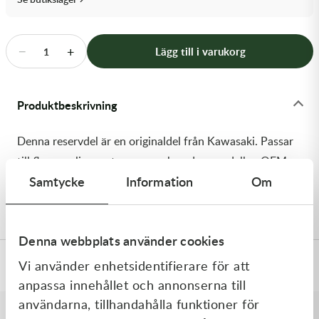
Transmission & Drivlina
Vagnar
−
+
Lägg till i varukorg
1
Variatordelar
Produktbeskrivning
Vinschar & Tillbehör
Denna reservdel är en originaldel från Kawasaki. Passar
Vinterprodukter
till flera vanliga motocross- och enduromodeller. OEM
Samtycke
Information
Om
ref. nr.: 92153-1399 / 921531399. Modellkod:
KX250T6F
Denna webbplats använder cookies
Vi använder enhetsidentifierare för att
Specifikationer
anpassa innehållet och annonserna till
användarna, tillhandahålla funktioner för