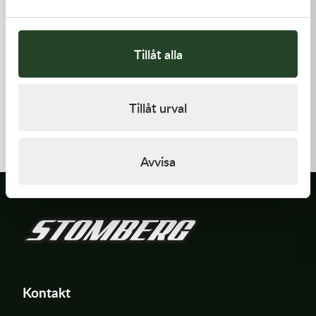
Tillåt alla
Kawasaki
Kawasaki
Tillåt urval
GASKET-HEAD
GASKET,FUEL TANK CAP
421,00
kr
58,00
kr
I lager
I lager
Avvisa
Kontakt