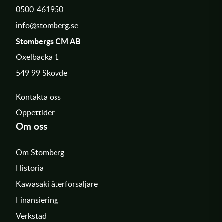
0500-461950
info@stomberg.se
Stombergs CM AB
Oxelbacka 1
549 99 Skövde
Kontakta oss
Öppettider
Om oss
Om Stomberg
Historia
Kawasaki återförsäljare
Finansiering
Verkstad