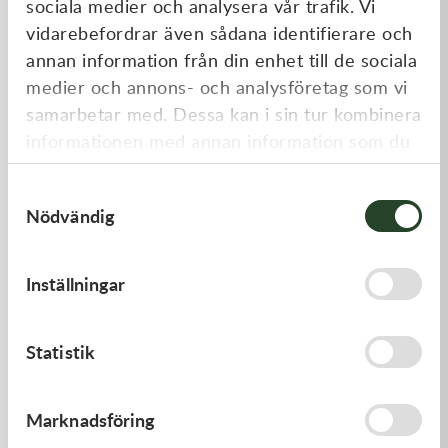
sociala medier och analysera vår trafik. Vi
Liknande produkter
vidarebefordrar även sådana identifierare och
annan information från din enhet till de sociala
medier och annons- och analysföretag som vi
samarbetar med. Dessa kan i sin tur kombinera
informationen med annan information som du
har tillhandahållit eller som de har samlat in
Samtyckesval
när du har använt deras tjänster.
Nödvändig
Kawasaki
Kawasaki
Inställningar
GASKET,CYLINDER BASE,
GASKET
125,00
kr
62,00
kr
Statistik
I lager
I lager
Marknadsföring