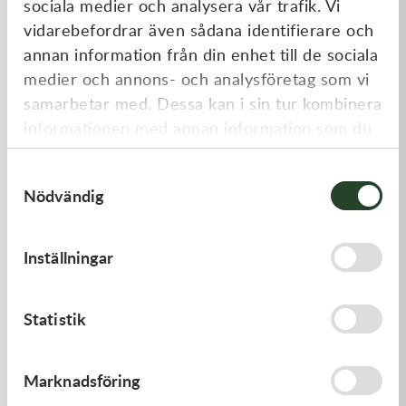
sociala medier och analysera vår trafik. Vi
Liknande produkter
vidarebefordrar även sådana identifierare och
annan information från din enhet till de sociala
medier och annons- och analysföretag som vi
samarbetar med. Dessa kan i sin tur kombinera
informationen med annan information som du
har tillhandahållit eller som de har samlat in
Samtyckesval
när du har använt deras tjänster.
Nödvändig
Kawasaki
Kawasaki
Inställningar
CABLE-THROTTLE -
GASKET,GENERATOR COVE
Kawasaki KX 450 19-21
558,00
kr
212,00
kr
Statistik
Slut i lager
I lager
Marknadsföring