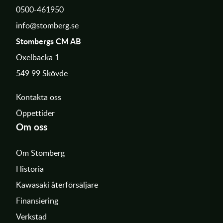
0500-461950
info@stomberg.se
Stombergs CM AB
Oxelbacka 1
549 99 Skövde
Kontakta oss
Öppettider
Om oss
Om Stomberg
Historia
Kawasaki återförsäljare
Finansiering
Verkstad