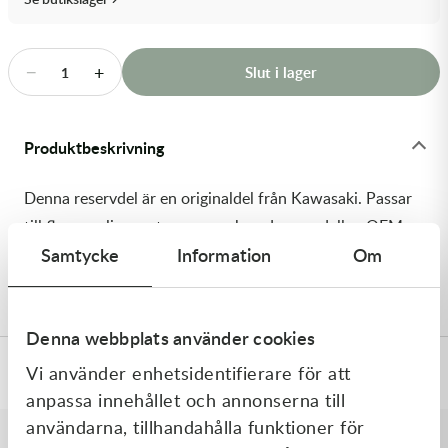
Transmission & Drivlina
Vagnar
−
+
Slut i lager
1
Variatordelar
Produktbeskrivning
Vinschar & Tillbehör
Denna reservdel är en originaldel från Kawasaki. Passar
Vinterprodukter
till flera vanliga motocross- och enduromodeller. OEM
Samtycke
Information
Om
ref. nr.: 92150-1214 / 921501214. Modellkod: KDX200-
E1
Denna webbplats använder cookies
Vi använder enhetsidentifierare för att
Specifikationer
anpassa innehållet och annonserna till
användarna, tillhandahålla funktioner för