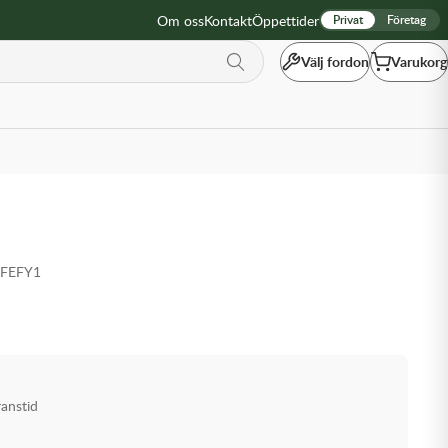
Om oss
Kontakt
Öppettider
Privat
Företag
Välj fordon
Varukorg
7FEFY1
ranstid