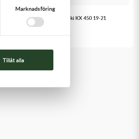
Marknadsföring
Kawasaki
CABLE-THROTTLE - Kawasaki KX 450 19-21
558,00
kr
Slut i lager
Tillåt alla