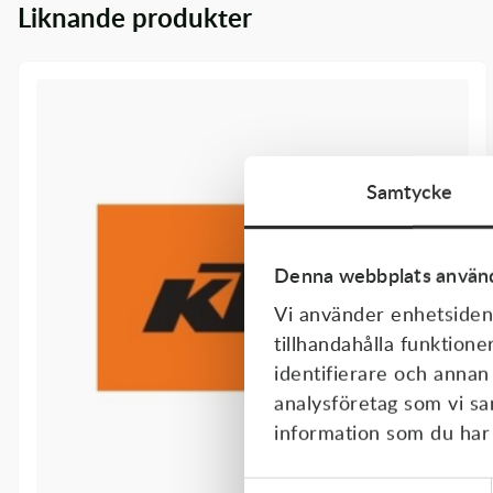
Liknande produkter
Transmission & Drivlina
Vagnar
Variatordelar
Vinschar & Tillbehör
Samtycke
Vinterprodukter
Denna webbplats använd
Vi använder enhetsident
tillhandahålla funktione
identifierare och annan
analysföretag som vi s
information som du har t
Samtyckesval