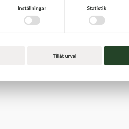
Inställningar
Statistik
Kawasaki
RETAINER-VALVE SPRING
108,00
kr
I lager
Tillåt urval