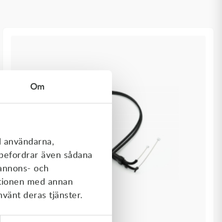
Om
l användarna,
rebefordrar även sådana
 annons- och
ationen med annan
nvänt deras tjänster.