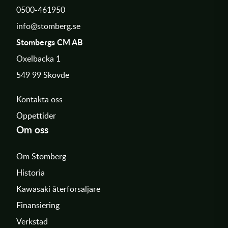
0500-461950
info@stomberg.se
Stombergs CM AB
Oxelbacka 1
549 99 Skövde
Kontakta oss
Öppettider
Om oss
Om Stomberg
Historia
Kawasaki återförsäljare
Finansiering
Verkstad