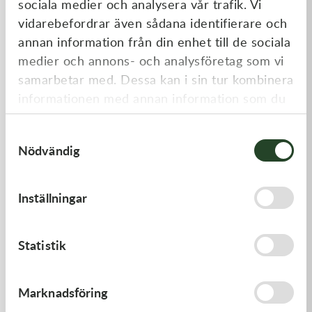
sociala medier och analysera vår trafik. Vi
Liknande produkter
vidarebefordrar även sådana identifierare och
annan information från din enhet till de sociala
medier och annons- och analysföretag som vi
samarbetar med. Dessa kan i sin tur kombinera
informationen med annan information som du
har tillhandahållit eller som de har samlat in
Samtyckesval
när du har använt deras tjänster.
Nödvändig
Kawasaki
Kawasaki
Inställningar
CAP-SPARK PLUG
GASKET-HEAD
418,00
kr
312,00
kr
Statistik
Slut i lager
I lager
Marknadsföring