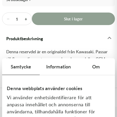
Transmission & Drivlina
Vagnar
−
+
Slut i lager
1
Variatordelar
Produktbeskrivning
Vinschar & Tillbehör
Denna reservdel är en originaldel från Kawasaki. Passar
Vinterprodukter
till flera vanliga motocross- och enduromodeller. OEM
Samtycke
Information
Om
ref. nr.: 92154-7345 / 921547345. Modellkod:
KX450NRFNN
Denna webbplats använder cookies
Vi använder enhetsidentifierare för att
Specifikationer
anpassa innehållet och annonserna till
användarna, tillhandahålla funktioner för