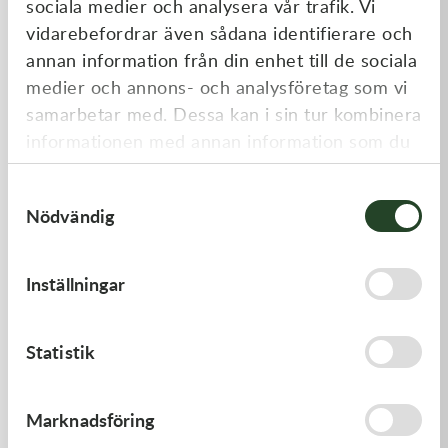
sociala medier och analysera vår trafik. Vi
Liknande produkter
vidarebefordrar även sådana identifierare och
annan information från din enhet till de sociala
medier och annons- och analysföretag som vi
samarbetar med. Dessa kan i sin tur kombinera
informationen med annan information som du
har tillhandahållit eller som de har samlat in
Samtyckesval
när du har använt deras tjänster.
Nödvändig
Kawasaki
Kawasaki
Inställningar
GASKET,CLUTCH COVER
GASKET,GENERATOR COVE
168,00
kr
212,00
kr
Statistik
I lager
I lager
Marknadsföring