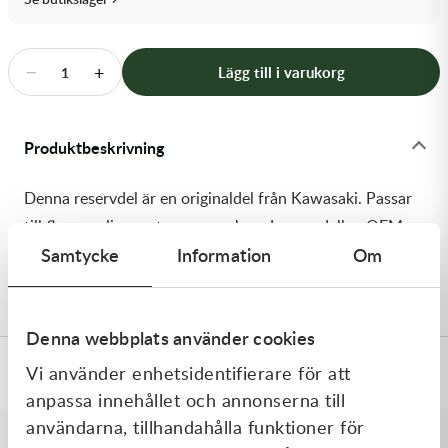
Transmission & Drivlina
Vagnar
−
+
Lägg till i varukorg
1
Variatordelar
Produktbeskrivning
Vinschar & Tillbehör
Denna reservdel är en originaldel från Kawasaki. Passar
Vinterprodukter
till flera vanliga motocross- och enduromodeller. OEM
Samtycke
Information
Om
ref. nr.: 92154-1898 / 921541898. Modellkod:
ZR800CGFA
Denna webbplats använder cookies
Vi använder enhetsidentifierare för att
Specifikationer
anpassa innehållet och annonserna till
användarna, tillhandahålla funktioner för