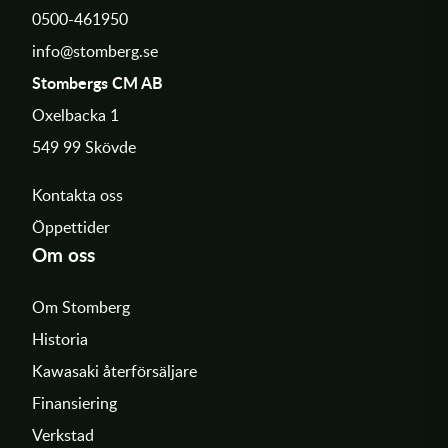
0500-461950
info@stomberg.se
Stombergs CM AB
Oxelbacka 1
549 99 Skövde
Kontakta oss
Öppettider
Om oss
Om Stomberg
Historia
Kawasaki återförsäljare
Finansiering
Verkstad