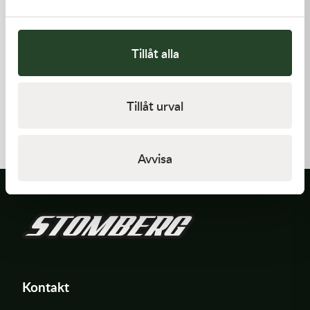
Tillåt alla
Kawasaki
Kawasaki
Tillåt urval
CAP-SPARK PLUG
GUIDE-CHAIN,FR
418,00
kr
478,00
kr
Beställningsvara
I lager
Avvisa
Kontakt