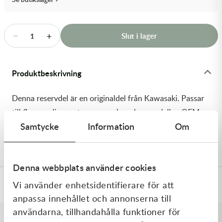
Transmission & Drivlina
Vagnar
−
+
Slut i lager
1
Variatordelar
Produktbeskrivning
Vinschar & Tillbehör
Denna reservdel är en originaldel från Kawasaki. Passar
Vinterprodukter
till flera vanliga motocross- och enduromodeller. OEM
Samtycke
Information
Om
ref. nr.: 92154-4188 / 921544188. Modellkod:
KLX150HGF
Denna webbplats använder cookies
Vi använder enhetsidentifierare för att
Specifikationer
anpassa innehållet och annonserna till
användarna, tillhandahålla funktioner för