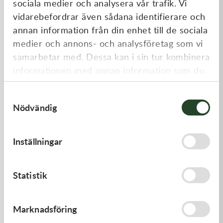
sociala medier och analysera vår trafik. Vi
Liknande produkter
vidarebefordrar även sådana identifierare och
annan information från din enhet till de sociala
medier och annons- och analysföretag som vi
samarbetar med. Dessa kan i sin tur kombinera
informationen med annan information som du
har tillhandahållit eller som de har samlat in
Samtyckesval
när du har använt deras tjänster.
Nödvändig
Kawasaki
Kawasaki
Inställningar
GASKET,EXHAUST HOLDER
GASKET,CYLINDER BASE,
64,00
kr
125,00
kr
Statistik
Slut i lager
I lager
Marknadsföring