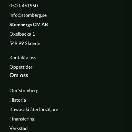
0500-461950
info@stomberg.se
Stombergs CM AB
Oxelbacka 1
549 99 Skövde
Kontakta oss
Öppettider
Om oss
Om Stomberg
Historia
Kawasaki återförsäljare
Finansiering
Verkstad