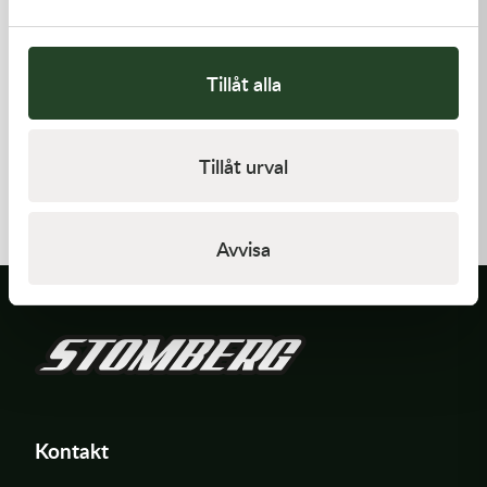
Tillåt alla
Kawasaki
Kawasaki
Tillåt urval
PAD-ASSY-BRAKE -
GUIDE-CHAIN,RR
Kawasaki KX 250F 09-18 m.fl.
910,00
kr
383,00
kr
I lager
I lager
Avvisa
Kontakt