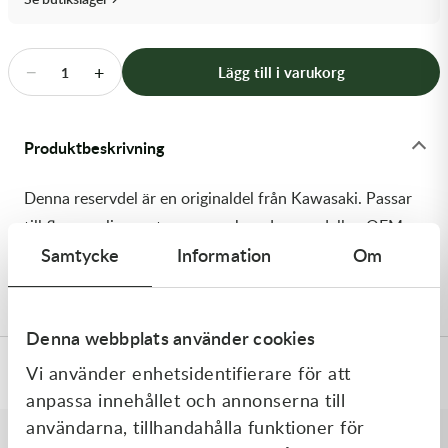
Transmission & Drivlina
Vagnar
−
+
Lägg till i varukorg
1
Variatordelar
Produktbeskrivning
Vinschar & Tillbehör
Denna reservdel är en originaldel från Kawasaki. Passar
Vinterprodukter
till flera vanliga motocross- och enduromodeller. OEM
Samtycke
Information
Om
ref. nr.: 92154-1621 / 921541621. Modellkod:
KX450FFF
Denna webbplats använder cookies
Vi använder enhetsidentifierare för att
Specifikationer
anpassa innehållet och annonserna till
användarna, tillhandahålla funktioner för