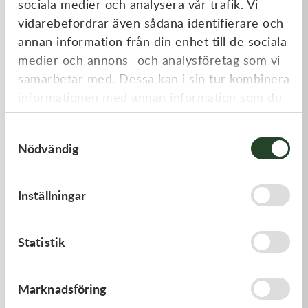
sociala medier och analysera vår trafik. Vi
Liknande produkter
vidarebefordrar även sådana identifierare och
annan information från din enhet till de sociala
medier och annons- och analysföretag som vi
samarbetar med. Dessa kan i sin tur kombinera
informationen med annan information som du
har tillhandahållit eller som de har samlat in
Samtyckesval
när du har använt deras tjänster.
Nödvändig
Kawasaki
Kawasaki
Inställningar
GUIDE-CHAIN,FR
GASKET-HEAD
478,00
kr
421,00
kr
Statistik
I lager
I lager
Marknadsföring