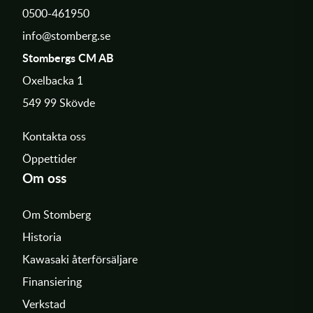
0500-461950
info@stomberg.se
Stombergs CM AB
Oxelbacka 1
549 99 Skövde
Kontakta oss
Öppettider
Om oss
Om Stomberg
Historia
Kawasaki återförsäljare
Finansiering
Verkstad