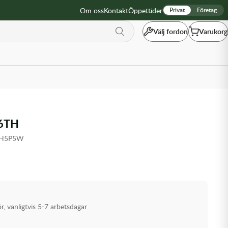
Om oss
Kontakt
Öppettider
Privat
Företag
Välj fordon
Varukorg
6TH
JH5P5W
ör, vanligtvis 5-7 arbetsdagar