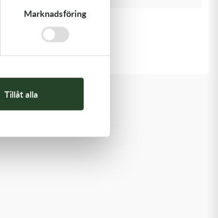
Marknadsföring
Kawasaki
GASKET,FUEL TANK CAP
58,00
kr
I lager
Tillåt alla