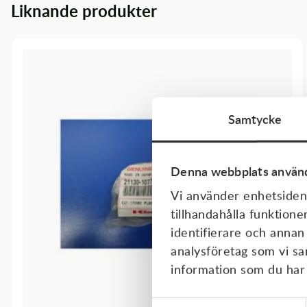
Liknande produkter
Transmission & Drivlina
Vagnar
Variatordelar
Vinschar & Tillbehör
Samtycke
Vinterprodukter
Denna webbplats använd
Vi använder enhetsident
tillhandahålla funktione
identifierare och annan
analysföretag som vi s
information som du har t
Samtyckesval