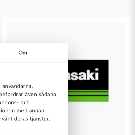
Om
l användarna,
rebefordrar även sådana
 annons- och
ationen med annan
nvänt deras tjänster.