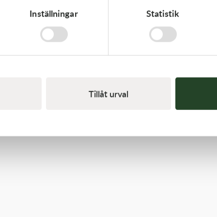
Inställningar
Statistik
Kawasaki
TOOL-WRENCH,BOX,21MM&
197,00
kr
I lager
Tillåt urval