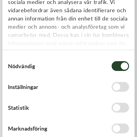
sociala medier och analysera vår trafik. Vi
Liknande produkter
vidarebefordrar även sådana identifierare och
annan information från din enhet till de sociala
medier och annons- och analysföretag som vi
samarbetar med. Dessa kan i sin tur kombinera
informationen med annan information som du
har tillhandahållit eller som de har samlat in
Samtyckesval
när du har använt deras tjänster.
Nödvändig
Kawasaki
Kawasaki
Inställningar
HANDLE,RENTHAL,FATBAR
GASKET,GENERATOR
1 936,00
kr
191,00
kr
Statistik
Beställningsvara
I lager
Marknadsföring