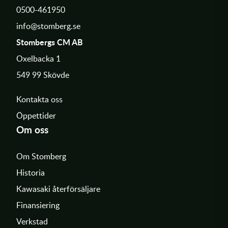
0500-461950
info@stomberg.se
Stombergs CM AB
Oxelbacka 1
549 99 Skövde
Kontakta oss
Öppettider
Om oss
Om Stomberg
Historia
Kawasaki återförsäljare
Finansiering
Verkstad