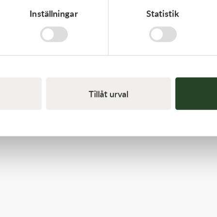
Inställningar
Statistik
Kawasaki
GASKET
62,00
kr
I lager
Tillåt urval