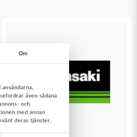
Om
l användarna,
rebefordrar även sådana
 annons- och
ationen med annan
nvänt deras tjänster.