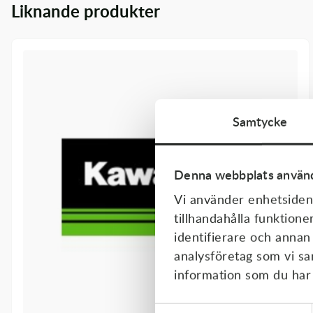
Liknande produkter
Transmission & Drivlina
Vagnar
Variatordelar
Vinschar & Tillbehör
Samtycke
Vinterprodukter
Denna webbplats använd
Vi använder enhetsident
tillhandahålla funktione
identifierare och annan
analysföretag som vi s
information som du har t
Samtyckesval