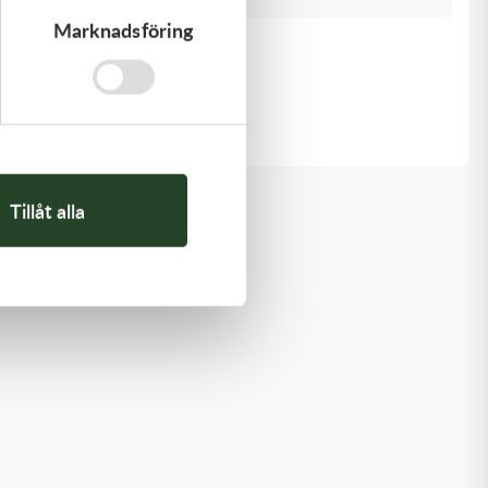
Marknadsföring
Kawasaki
RETAINER-VALVE SPRING
108,00
kr
I lager
Tillåt alla