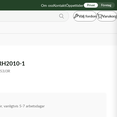
Om oss
Kontakt
Öppettider
Privat
Företag
Välj fordon
Varukorg
RH2010-1
753J3R
ör, vanligtvis 5-7 arbetsdagar