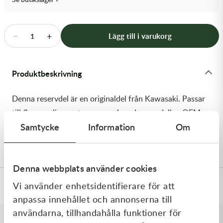
Transmission & Drivlina
Vagnar
−
+
Lägg till i varukorg
1
Variatordelar
Produktbeskrivning
Vinschar & Tillbehör
Denna reservdel är en originaldel från Kawasaki. Passar
Vinterprodukter
till flera vanliga motocross- och enduromodeller. OEM
Samtycke
Information
Om
ref. nr.: 92057-0740 / 920570740. Modellkod:
KX252AKF
Denna webbplats använder cookies
Vi använder enhetsidentifierare för att
Specifikationer
anpassa innehållet och annonserna till
användarna, tillhandahålla funktioner för