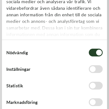
sociala medier och analysera vår trafik. Vi
Liknande produkter
vidarebefordrar även sådana identifierare och
annan information från din enhet till de sociala
medier och annons- och analysföretag som vi
samarbetar med. Dessa kan i sin tur kombinera
informationen med annan information som du
har tillhandahållit eller som de har samlat in
Samtyckesval
när du har använt deras tjänster.
Nödvändig
Kawasaki
Kawasaki
Inställningar
PISTON-ENGINE
CABLE-THROTTLE -
Kawasaki KX 450 19-21
1 220,00
kr
558,00
kr
Statistik
Beställningsvara
Beställningsvara
Marknadsföring