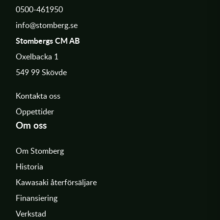
0500-461950
info@stomberg.se
Stombergs CM AB
Oxelbacka 1
549 99 Skövde
Kontakta oss
Öppettider
Om oss
Om Stomberg
Historia
Kawasaki återförsäljare
Finansiering
Verkstad