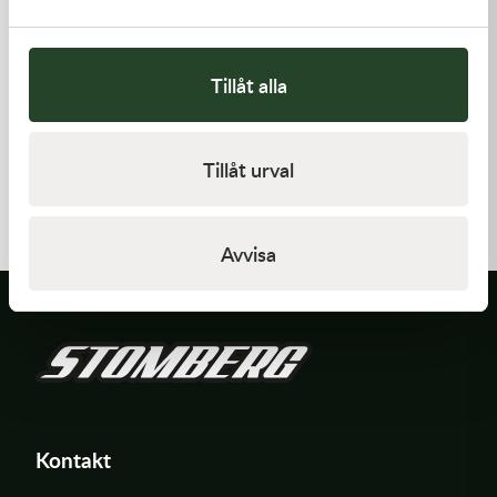
Tillåt alla
Kawasaki
Kawasaki
Tillåt urval
GASKET,CYLINDER BASE
ARM-ROCKER
168,00
kr
1 369,00
kr
I lager
I lager
Avvisa
Kontakt