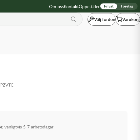
Om oss
Kontakt
Öppettider
Privat
Företag
Välj fordon
Varukorg
VPZVTC
ör, vanligtvis 5-7 arbetsdagar