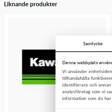
Liknande produkter
Transmission & Drivlina
Vagnar
Variatordelar
Vinschar & Tillbehör
Samtycke
Vinterprodukter
Denna webbplats använd
Vi använder enhetsident
tillhandahålla funktione
identifierare och annan
analysföretag som vi s
information som du har t
Samtyckesval