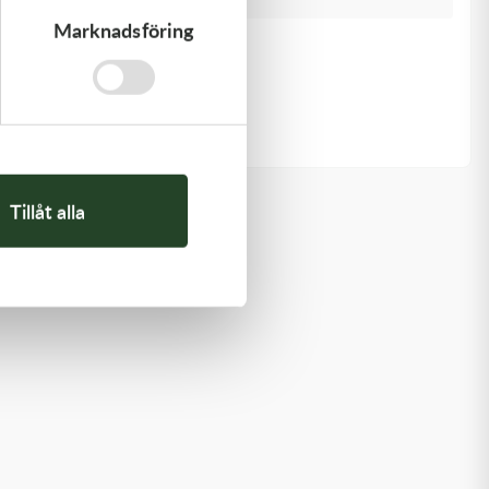
Marknadsföring
Kawasaki
GUIDE-CHAIN,FR
478,00
kr
I lager
Tillåt alla