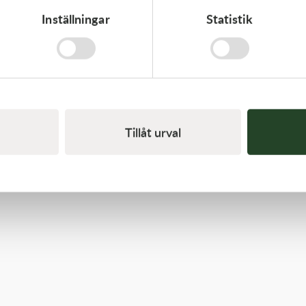
Inställningar
Statistik
Kawasaki
GASKET,CYLINDER BASE,
125,00
kr
I lager
Tillåt urval