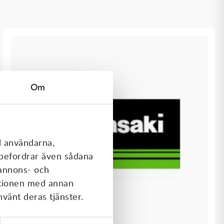
Om
l användarna,
rebefordrar även sådana
 annons- och
ationen med annan
nvänt deras tjänster.