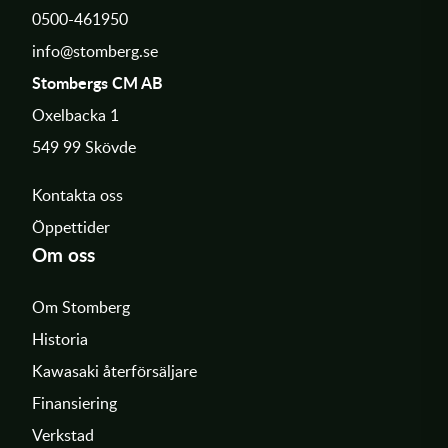
0500-461950
info@stomberg.se
Stombergs CM AB
Oxelbacka 1
549 99 Skövde
Kontakta oss
Öppettider
Om oss
Om Stomberg
Historia
Kawasaki återförsäljare
Finansiering
Verkstad