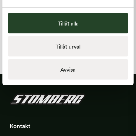
Tillåt alla
Kawasaki
Kawasaki
Tillåt urval
GASKET-HEAD
GUIDE-CHAIN,RR
277,00
kr
383,00
kr
Beställningsvara
I lager
Avvisa
Kontakt