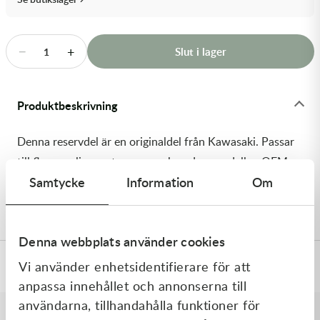
Transmission & Drivlina
Vagnar
−
+
Slut i lager
1
Variatordelar
Produktbeskrivning
Vinschar & Tillbehör
Denna reservdel är en originaldel från Kawasaki. Passar
Vinterprodukter
till flera vanliga motocross- och enduromodeller. OEM
Samtycke
Information
Om
ref. nr.: 92173-1688 / 921731688. Modellkod:
ER650HHF
Denna webbplats använder cookies
Vi använder enhetsidentifierare för att
Specifikationer
anpassa innehållet och annonserna till
användarna, tillhandahålla funktioner för