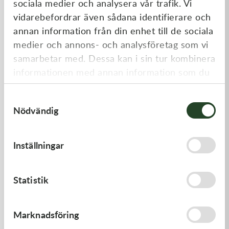
sociala medier och analysera vår trafik. Vi
Liknande produkter
vidarebefordrar även sådana identifierare och
annan information från din enhet till de sociala
medier och annons- och analysföretag som vi
samarbetar med. Dessa kan i sin tur kombinera
informationen med annan information som du
har tillhandahållit eller som de har samlat in
Samtyckesval
när du har använt deras tjänster.
Nödvändig
Kawasaki
Kawasaki
Inställningar
GUIDE-CHAIN,RR
GASKET,CLUTCH COVER
383,00
kr
168,00
kr
Statistik
I lager
I lager
Marknadsföring