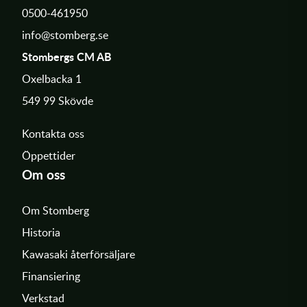
0500-461950
info@stomberg.se
Stombergs CM AB
Oxelbacka 1
549 99 Skövde
Kontakta oss
Öppettider
Om oss
Om Stomberg
Historia
Kawasaki återförsäljare
Finansiering
Verkstad