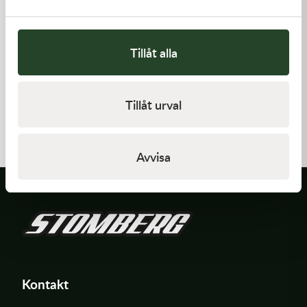
Tillåt alla
Kawasaki
Kawasaki
Tillåt urval
RETAINER-VALVE SPRING
ARM-ROCKER
108,00
kr
1 369,00
kr
I lager
I lager
Avvisa
Kontakt