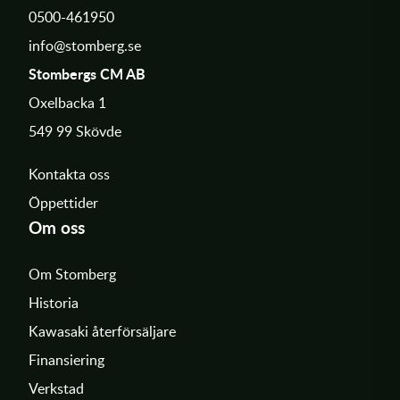
0500-461950
info@stomberg.se
Stombergs CM AB
Oxelbacka 1
549 99 Skövde
Kontakta oss
Öppettider
Om oss
Om Stomberg
Historia
Kawasaki återförsäljare
Finansiering
Verkstad