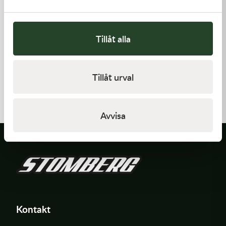
Tillåt alla
Kawasaki
Kawasaki
Tillåt urval
GASKET,FLOAT CHAMBER
GUIDE-CHAIN,RR
97,00
kr
383,00
kr
Beställningsvara
I lager
Avvisa
Kontakt