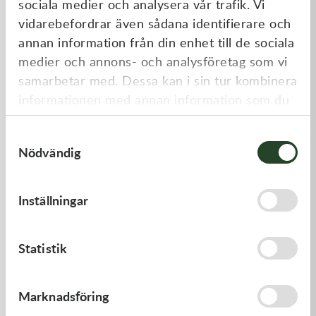
sociala medier och analysera vår trafik. Vi
Liknande produkter
vidarebefordrar även sådana identifierare och
annan information från din enhet till de sociala
medier och annons- och analysföretag som vi
samarbetar med. Dessa kan i sin tur kombinera
informationen med annan information som du
har tillhandahållit eller som de har samlat in
Samtyckesval
när du har använt deras tjänster.
Nödvändig
Kawasaki
Kawasaki
Inställningar
GASKET-HEAD
GASKET,FUEL TANK CAP
421,00
kr
58,00
kr
Statistik
I lager
I lager
Marknadsföring