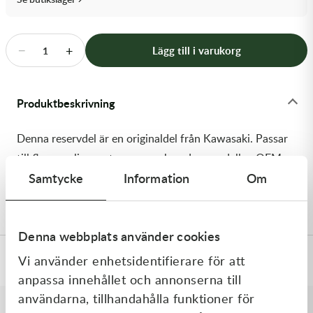
Transmission & Drivlina
Vagnar
−
+
Lägg till i varukorg
1
Variatordelar
Produktbeskrivning
Vinschar & Tillbehör
Denna reservdel är en originaldel från Kawasaki. Passar
Vinterprodukter
till flera vanliga motocross- och enduromodeller. OEM
Samtycke
Information
Om
ref. nr.: 92173-1940 / 921731940. Modellkod:
KX450JKF
Denna webbplats använder cookies
Vi använder enhetsidentifierare för att
Specifikationer
anpassa innehållet och annonserna till
användarna, tillhandahålla funktioner för