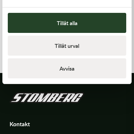
Tillåt alla
Kawasaki
Kawasaki
Tillåt urval
GASKET,CYLINDER BASE,
GASKET,GENERATOR COVE
125,00
kr
212,00
kr
I lager
I lager
Avvisa
Kontakt