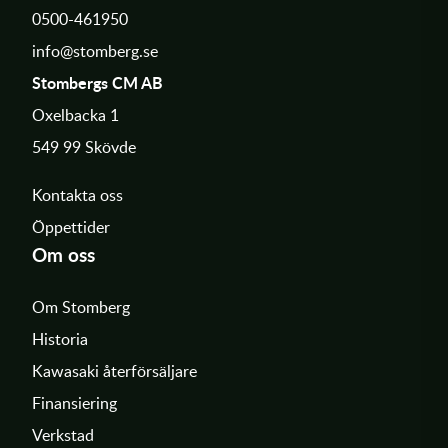
0500-461950
info@stomberg.se
Stombergs CM AB
Oxelbacka 1
549 99 Skövde
Kontakta oss
Öppettider
Om oss
Om Stomberg
Historia
Kawasaki återförsäljare
Finansiering
Verkstad