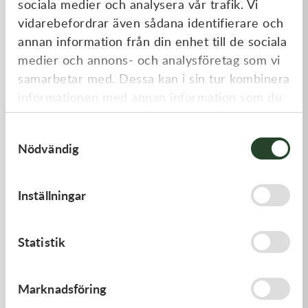
sociala medier och analysera vår trafik. Vi
Liknande produkter
vidarebefordrar även sådana identifierare och
annan information från din enhet till de sociala
medier och annons- och analysföretag som vi
samarbetar med. Dessa kan i sin tur kombinera
informationen med annan information som du
har tillhandahållit eller som de har samlat in
Samtyckesval
när du har använt deras tjänster.
Nödvändig
Kawasaki
Kawasaki
Inställningar
TOOL-
GASKET,FUEL TANK CAP
WRENCH,BOX,21MM&
197,00
kr
58,00
kr
Statistik
I lager
I lager
Marknadsföring