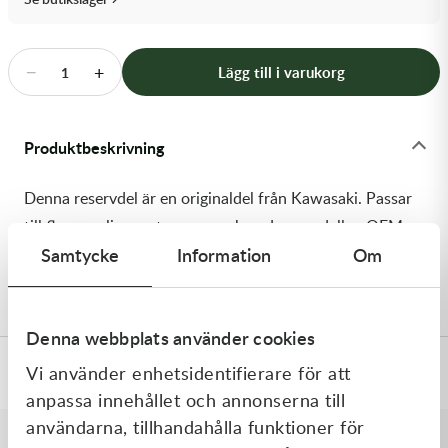
Transmission & Drivlina
Vagnar
−
+
Lägg till i varukorg
1
Variatordelar
Produktbeskrivning
Vinschar & Tillbehör
Denna reservdel är en originaldel från Kawasaki. Passar
Vinterprodukter
till flera vanliga motocross- och enduromodeller. OEM
Samtycke
Information
Om
ref. nr.: 92173-2327 / 921732327. Modellkod:
KX252CMFNN
Denna webbplats använder cookies
Vi använder enhetsidentifierare för att
Specifikationer
anpassa innehållet och annonserna till
användarna, tillhandahålla funktioner för