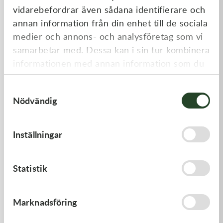
vidarebefordrar även sådana identifierare och
annan information från din enhet till de sociala
medier och annons- och analysföretag som vi
samarbetar med. Dessa kan i sin tur kombinera
informationen med annan information som du
har tillhandahållit eller som de har samlat in
Samtyckesval
när du har använt deras tjänster.
Nödvändig
Kawasaki
Kawasaki
GASKET,CYLINDER BASE
GASKET
Inställningar
168,00
kr
62,00
kr
I lager
I lager
Statistik
Marknadsföring