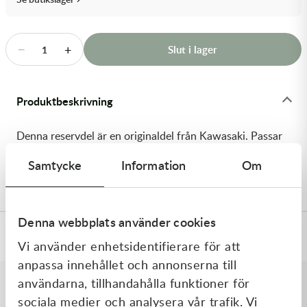
Transmission & Drivlina
Vagnar
−
+
Slut i lager
1
Variatordelar
Produktbeskrivning
Vinschar & Tillbehör
Denna reservdel är en originaldel från Kawasaki. Passar
Vinterprodukter
till flera vanliga motocross- och enduromodeller. OEM
Samtycke
Information
Om
ref. nr.: 92170-1194 / 921701194. Modellkod: KX80-R1
Denna webbplats använder cookies
Specifikationer
Vi använder enhetsidentifierare för att
anpassa innehållet och annonserna till
användarna, tillhandahålla funktioner för
sociala medier och analysera vår trafik. Vi
Liknande produkter