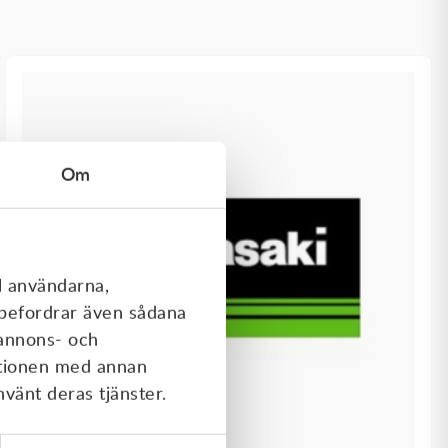
Om
l användarna,
rebefordrar även sådana
 annons- och
ationen med annan
nvänt deras tjänster.