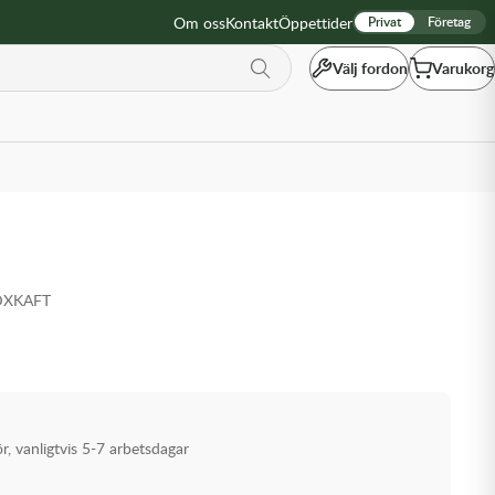
Om oss
Kontakt
Öppettider
Privat
Företag
Välj fordon
Varukorg
DXKAFT
ör, vanligtvis 5-7 arbetsdagar