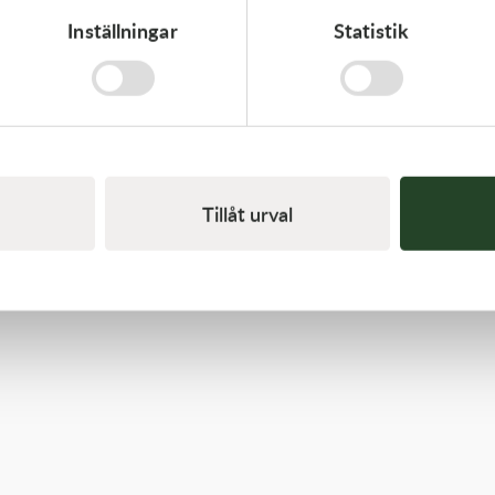
Inställningar
Statistik
Kawasaki
CABLE-THROTTLE - Kawasaki KX 450 19-21
558,00
kr
Beställningsvara
Tillåt urval