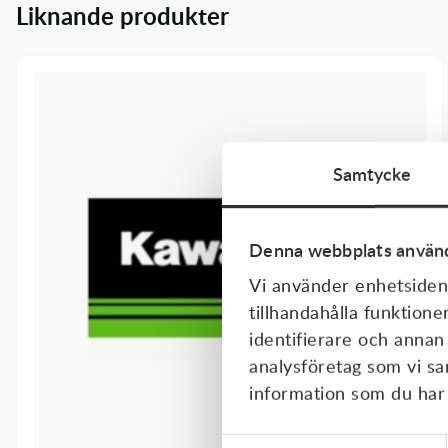
Liknande produkter
Transmission & Drivlina
Vagnar
Variatordelar
Vinschar & Tillbehör
Samtycke
Vinterprodukter
Denna webbplats använd
Vi använder enhetsident
tillhandahålla funktione
identifierare och annan
analysföretag som vi s
information som du har t
Samtyckesval