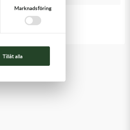
Marknadsföring
Kawasaki
ARM-ROCKER
1 369,00
kr
I lager
Tillåt alla