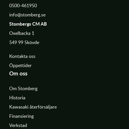
0500-461950
info@stomberg.se
Stombergs CM AB
Oxelbacka 1
549 99 Skövde
Kontakta oss
Öppettider
Om oss
Om Stomberg
Historia
Kawasaki återförsäljare
Finansiering
Verkstad