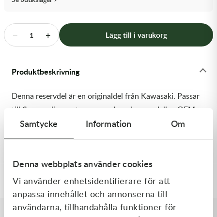
Transmission & Drivlina
Vagnar
−
+
Lägg till i varukorg
1
Variatordelar
Produktbeskrivning
Vinschar & Tillbehör
Denna reservdel är en originaldel från Kawasaki. Passar
Vinterprodukter
till flera vanliga motocross- och enduromodeller. OEM
Samtycke
Information
Om
ref. nr.: 92170-1684 / 921701684. Modellkod: KX125-
K4
Denna webbplats använder cookies
Vi använder enhetsidentifierare för att
Specifikationer
anpassa innehållet och annonserna till
användarna, tillhandahålla funktioner för