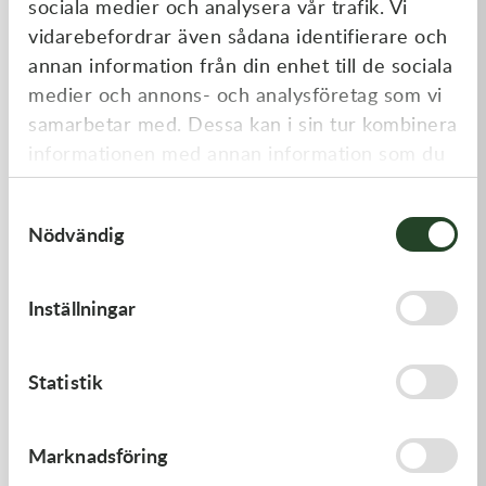
sociala medier och analysera vår trafik. Vi
Liknande produkter
vidarebefordrar även sådana identifierare och
annan information från din enhet till de sociala
medier och annons- och analysföretag som vi
samarbetar med. Dessa kan i sin tur kombinera
informationen med annan information som du
har tillhandahållit eller som de har samlat in
Samtyckesval
när du har använt deras tjänster.
Nödvändig
Kawasaki
Kawasaki
Inställningar
GASKET,FLOAT CHAMBER
GASKET,CYLINDER BASE
97,00
kr
168,00
kr
Statistik
Beställningsvara
I lager
Marknadsföring