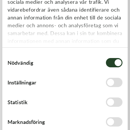
sociala medier och analysera vår trafik. Vi
Liknande produkter
vidarebefordrar även sådana identifierare och
annan information från din enhet till de sociala
medier och annons- och analysföretag som vi
samarbetar med. Dessa kan i sin tur kombinera
informationen med annan information som du
har tillhandahållit eller som de har samlat in
Samtyckesval
när du har använt deras tjänster.
Nödvändig
Kawasaki
Kawasaki
Inställningar
GASKET-HEAD
ARM-ROCKER
277,00
kr
1 369,00
kr
Statistik
Beställningsvara
I lager
Marknadsföring