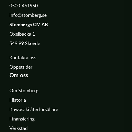
0500-461950
info@stomberg.se
Stombergs CM AB
Oxelbacka 1
549 99 Skövde
Kontakta oss
Öppettider
Om oss
Om Stomberg
Historia
Kawasaki återförsäljare
Finansiering
Verkstad