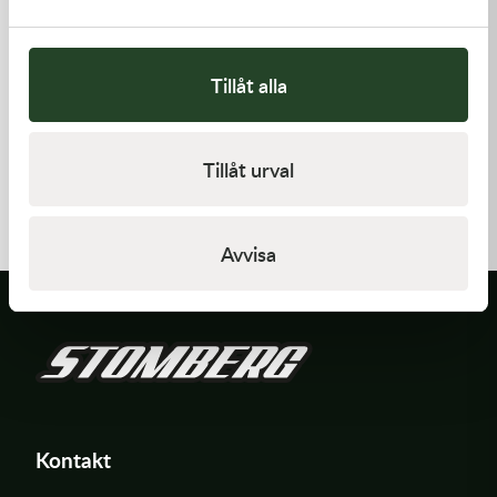
Tillåt alla
Kawasaki
Kawasaki
Tillåt urval
GASKET,EXHAUST HOLDER
PISTON-ENGINE
64,00
kr
1 220,00
kr
Beställningsvara
Beställningsvara
Avvisa
Kontakt