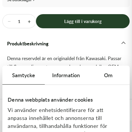
Transmission & Drivlina
Vagnar
−
+
Lägg till i varukorg
1
Variatordelar
Produktbeskrivning
Vinschar & Tillbehör
Denna reservdel är en originaldel från Kawasaki. Passar
Vinterprodukter
till flera vanliga motocross- och enduromodeller. OEM
Samtycke
Information
Om
ref. nr.: 92173-1229 / 921731229. Modellkod:
ZX1000LEF
Denna webbplats använder cookies
Vi använder enhetsidentifierare för att
Specifikationer
anpassa innehållet och annonserna till
användarna, tillhandahålla funktioner för