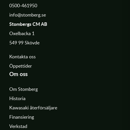
0500-461950
info@stomberg.se
Stombergs CM AB
Oxelbacka 1
549 99 Skövde
Kontakta oss
Öppettider
Om oss
Om Stomberg
Historia
Kawasaki återförsäljare
Finansiering
Verkstad