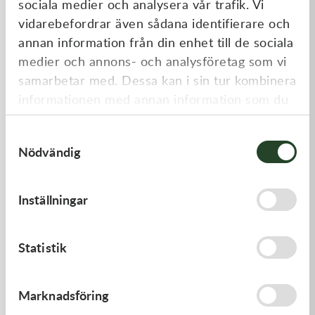
sociala medier och analysera vår trafik. Vi
Liknande produkter
vidarebefordrar även sådana identifierare och
annan information från din enhet till de sociala
medier och annons- och analysföretag som vi
samarbetar med. Dessa kan i sin tur kombinera
informationen med annan information som du
har tillhandahållit eller som de har samlat in
Samtyckesval
när du har använt deras tjänster.
Nödvändig
Kawasaki
Kawasaki
Inställningar
GASKET,FUEL TANK CAP
GASKET,FLOAT CHAMBER
58,00
kr
97,00
kr
Statistik
I lager
Beställningsvara
Marknadsföring