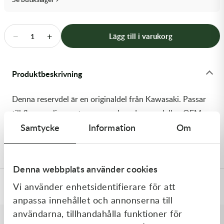
Transmission & Drivlina
Vagnar
−
+
Lägg till i varukorg
1
Variatordelar
Produktbeskrivning
Vinschar & Tillbehör
Denna reservdel är en originaldel från Kawasaki. Passar
Vinterprodukter
till flera vanliga motocross- och enduromodeller. OEM
Samtycke
Information
Om
ref. nr.: 92152-0052 / 921520052. Modellkod:
KX250W9F
Denna webbplats använder cookies
Vi använder enhetsidentifierare för att
Specifikationer
anpassa innehållet och annonserna till
användarna, tillhandahålla funktioner för