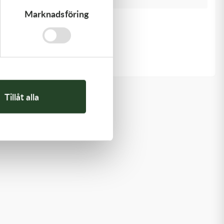
Marknadsföring
Kawasaki
GASKET,CYLINDER BASE
168,00
kr
I lager
Tillåt alla