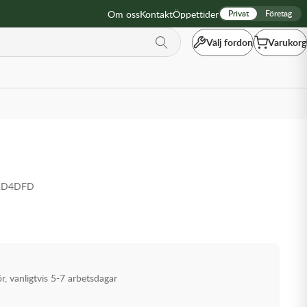
Om oss
Kontakt
Öppettider
Privat
Företag
Välj fordon
Varukorg
-RD4DFD
ör, vanligtvis 5-7 arbetsdagar