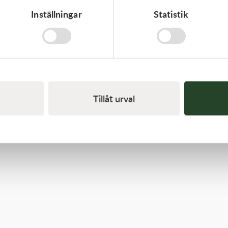
Inställningar
Statistik
Kawasaki
CABLE-THROTTLE - Kawasaki KX 450 19-21
558,00
kr
Beställningsvara
Tillåt urval