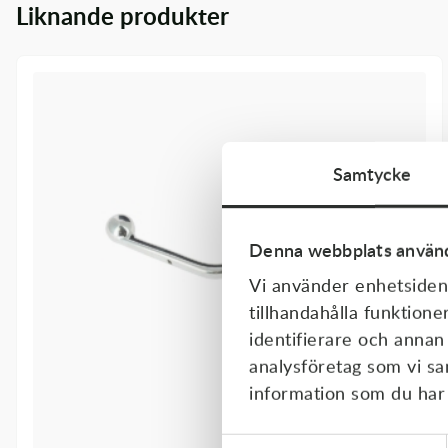
Liknande produkter
Transmission & Drivlina
Vagnar
Variatordelar
Vinschar & Tillbehör
Samtycke
Vinterprodukter
Denna webbplats använd
Vi använder enhetsident
tillhandahålla funktione
identifierare och annan
analysföretag som vi s
information som du har t
Samtyckesval