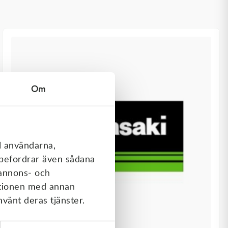
Om
l användarna,
rebefordrar även sådana
 annons- och
ationen med annan
nvänt deras tjänster.