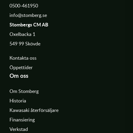
0500-461950
info@stomberg.se
Stombergs CM AB
Oxelbacka 1
549 99 Skövde
Kontakta oss
Öppettider
Om oss
Om Stomberg
Historia
Kawasaki återförsäljare
Finansiering
Verkstad