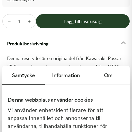
Transmission & Drivlina
Vagnar
−
+
Lägg till i varukorg
1
Variatordelar
Produktbeskrivning
Vinschar & Tillbehör
Denna reservdel är en originaldel från Kawasaki. Passar
Vinterprodukter
till flera vanliga motocross- och enduromodeller. OEM
Samtycke
Information
Om
ref. nr.: 92152-1407 / 921521407. Modellkod: KX125-
M1
Denna webbplats använder cookies
Vi använder enhetsidentifierare för att
Specifikationer
anpassa innehållet och annonserna till
användarna, tillhandahålla funktioner för