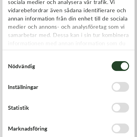
sociala medier och analysera vår trafik. Vi
Liknande produkter
vidarebefordrar även sådana identifierare och
annan information från din enhet till de sociala
medier och annons- och analysföretag som vi
samarbetar med. Dessa kan i sin tur kombinera
informationen med annan information som du
har tillhandahållit eller som de har samlat in
Samtyckesval
när du har använt deras tjänster.
Nödvändig
Kawasaki
Kawasaki
Inställningar
GUIDE-CHAIN,RR
GASKET-HEAD
383,00
kr
277,00
kr
Statistik
I lager
Beställningsvara
Marknadsföring