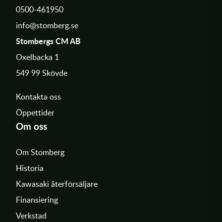
0500-461950
info@stomberg.se
Stombergs CM AB
Oxelbacka 1
549 99 Skövde
Kontakta oss
Öppettider
Om oss
Om Stomberg
Historia
Kawasaki återförsäljare
Finansiering
Verkstad