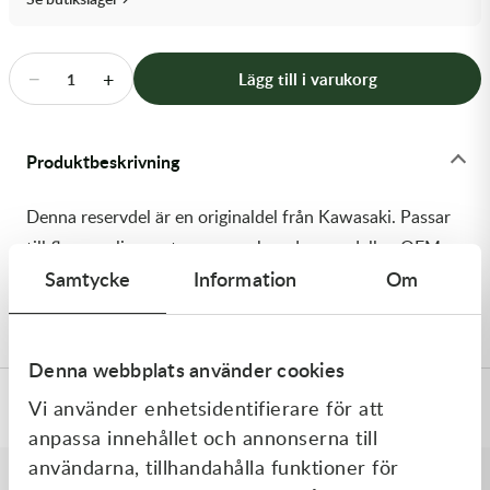
Transmission & Drivlina
Vagnar
−
+
Lägg till i varukorg
1
Variatordelar
Produktbeskrivning
Vinschar & Tillbehör
Denna reservdel är en originaldel från Kawasaki. Passar
Vinterprodukter
till flera vanliga motocross- och enduromodeller. OEM
Samtycke
Information
Om
ref. nr.: 92152-1414 / 921521414. Modellkod: KX125-
M1
Denna webbplats använder cookies
Vi använder enhetsidentifierare för att
Specifikationer
anpassa innehållet och annonserna till
användarna, tillhandahålla funktioner för