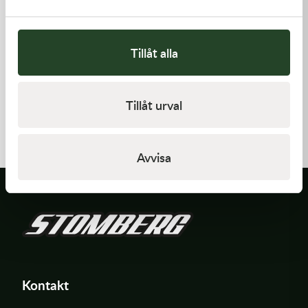
Tillåt alla
Kawasaki
Kawasaki
Tillåt urval
GUIDE-CHAIN,RR
HANDLE,RENTHAL,FATBAR
383,00
kr
1 936,00
kr
I lager
Beställningsvara
Avvisa
Kontakt