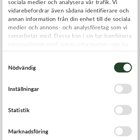
sociala medier och analysera vår trafik. Vi
Liknande produkter
vidarebefordrar även sådana identifierare och
annan information från din enhet till de sociala
medier och annons- och analysföretag som vi
samarbetar med. Dessa kan i sin tur kombinera
informationen med annan information som du
har tillhandahållit eller som de har samlat in
Samtyckesval
när du har använt deras tjänster.
Nödvändig
Kawasaki
Kawasaki
Inställningar
GASKET-HEAD
GASKET
312,00
kr
62,00
kr
Statistik
I lager
I lager
Marknadsföring