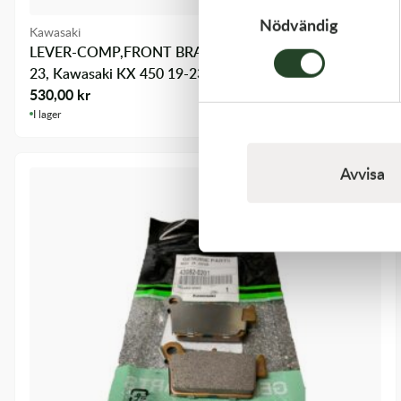
Nödvändig
Kawasaki
LEVER-COMP,FRONT BRAK - Kawasaki KX 250 21-
23, Kawasaki KX 450 19-23
530,00
kr
I lager
Avvisa