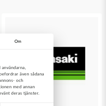
Om
l användarna,
rebefordrar även sådana
 annons- och
ationen med annan
nvänt deras tjänster.