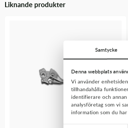
Liknande produkter
Transmission & Drivlina
Vagnar
Variatordelar
Vinschar & Tillbehör
Samtycke
Vinterprodukter
Denna webbplats använd
Vi använder enhetsident
tillhandahålla funktione
identifierare och annan
analysföretag som vi s
information som du har t
Samtyckesval