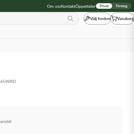
Om oss
Kontakt
Öppettider
Privat
Företag
Välj fordon
Varukorg
-C6GWRD
ranstid