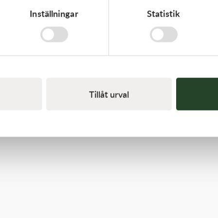
Inställningar
Statistik
Kawasaki
GUIDE-CHAIN,RR
383,00
kr
I lager
Tillåt urval