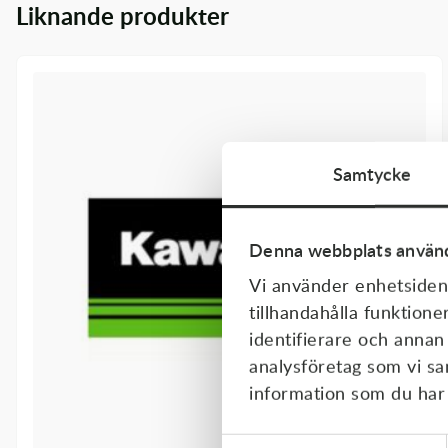
Liknande produkter
Transmission & Drivlina
Vagnar
Variatordelar
Vinschar & Tillbehör
Samtycke
Vinterprodukter
Denna webbplats använd
Vi använder enhetsident
tillhandahålla funktione
identifierare och annan
analysföretag som vi s
information som du har t
Samtyckesval