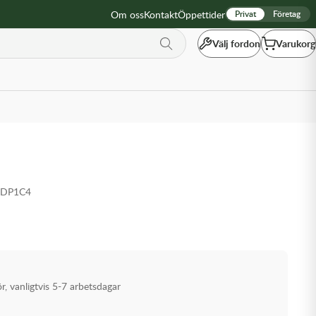
Om oss
Kontakt
Öppettider
Privat
Företag
Välj fordon
Varukorg
FDP1C4
ör, vanligtvis 5-7 arbetsdagar