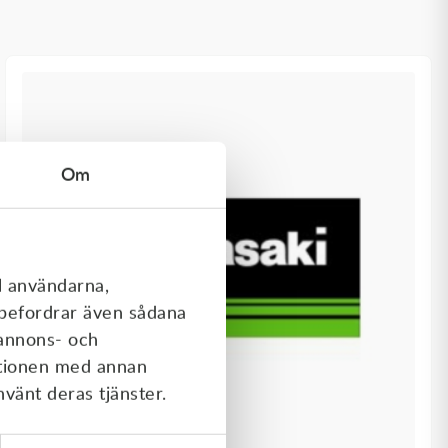
Om
l användarna,
rebefordrar även sådana
 annons- och
ationen med annan
nvänt deras tjänster.