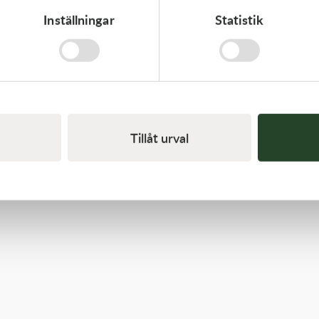
Inställningar
Statistik
Kawasaki
GASKET-HEAD
421,00
kr
I lager
Tillåt urval