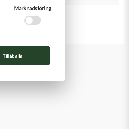
Marknadsföring
Kawasaki
ARM-ROCKER
1 369,00
kr
I lager
Tillåt alla