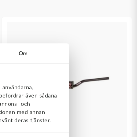
Om
l användarna,
rebefordrar även sådana
 annons- och
ationen med annan
nvänt deras tjänster.