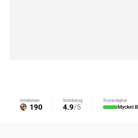
Olja MC
Skydd
Fjädring
Mopedslang
Kylarvätska
Chassidelar
Trail
Vätskesystem
Hjul
Mousse
Luftfilterolja & Rengöring
Drivremmar & Variatorremmar
Slangar
Lagersatser
Slang
Oljepaket
Eldelar
Motordelar & Filter
Trialdäck
Sprayer
Fjädring
Plast
Tubliss
Tvätt & Rengöring
Hytter & Flaklock
Styren & Reglage
Växellådsolja
Karossdelar & Tillbehör
Övriga Kemprodukter
Kyl- & värmesystemdelar
Motordelar
Styren & Tillbehör