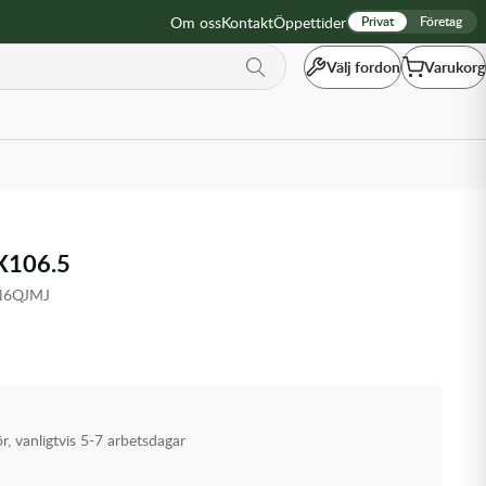
Om oss
Kontakt
Öppettider
Privat
Företag
Välj fordon
Varukorg
X106.5
N6QJMJ
ör, vanligtvis 5-7 arbetsdagar