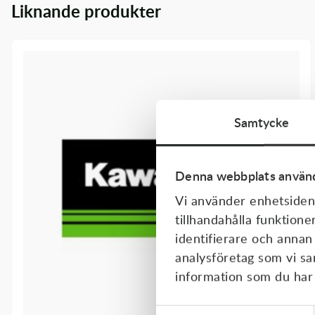
Liknande produkter
Transmission & Drivlina
Vagnar
Variatordelar
Vinschar & Tillbehör
Samtycke
Vinterprodukter
Denna webbplats använd
Vi använder enhetsident
tillhandahålla funktione
identifierare och annan
analysföretag som vi s
information som du har t
Samtyckesval