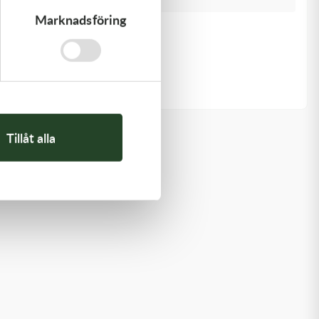
Marknadsföring
Kawasaki
GUIDE-CHAIN,FR
478,00
kr
I lager
Tillåt alla