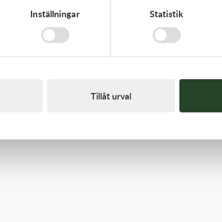
Inställningar
Statistik
Kawasaki
TOOL-WRENCH,BOX,21MM&
197,00
kr
I lager
Tillåt urval