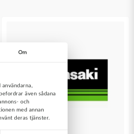
Om
l användarna,
rebefordrar även sådana
 annons- och
ationen med annan
nvänt deras tjänster.