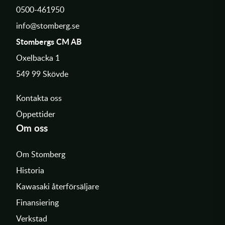
0500-461950
info@stomberg.se
Stombergs CM AB
Oxelbacka 1
549 99 Skövde
Kontakta oss
Öppettider
Om oss
Om Stomberg
Historia
Kawasaki återförsäljare
Finansiering
Verkstad