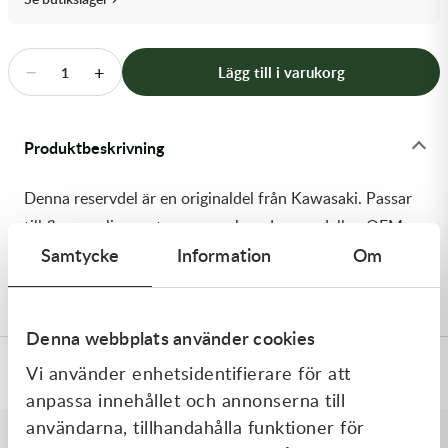
Transmission & Drivlina
Vagnar
−
+
Lägg till i varukorg
1
Variatordelar
Produktbeskrivning
Vinschar & Tillbehör
Denna reservdel är en originaldel från Kawasaki. Passar
Vinterprodukter
till flera vanliga motocross- och enduromodeller. OEM
Samtycke
Information
Om
ref. nr.: 92152-0445 / 921520445. Modellkod:
ZX1400A6F
Denna webbplats använder cookies
Vi använder enhetsidentifierare för att
Specifikationer
anpassa innehållet och annonserna till
användarna, tillhandahålla funktioner för