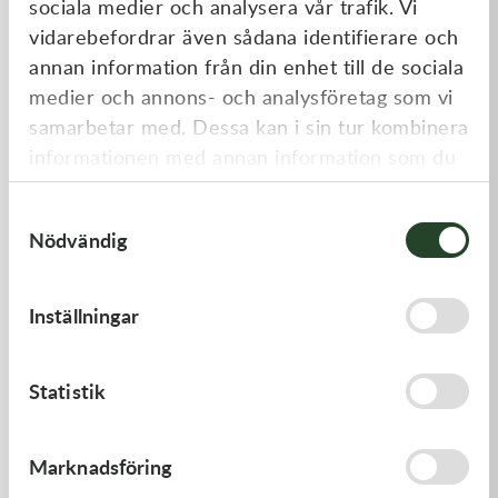
sociala medier och analysera vår trafik. Vi
Liknande produkter
vidarebefordrar även sådana identifierare och
annan information från din enhet till de sociala
medier och annons- och analysföretag som vi
samarbetar med. Dessa kan i sin tur kombinera
informationen med annan information som du
har tillhandahållit eller som de har samlat in
Samtyckesval
när du har använt deras tjänster.
Nödvändig
Kawasaki
Kawasaki
Inställningar
GASKET
PISTON-ENGINE
62,00
kr
1 220,00
kr
Statistik
I lager
Beställningsvara
Marknadsföring