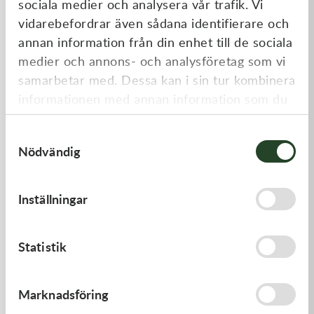
sociala medier och analysera vår trafik. Vi
Liknande produkter
vidarebefordrar även sådana identifierare och
annan information från din enhet till de sociala
medier och annons- och analysföretag som vi
samarbetar med. Dessa kan i sin tur kombinera
informationen med annan information som du
har tillhandahållit eller som de har samlat in
Samtyckesval
när du har använt deras tjänster.
Nödvändig
Kawasaki
Kawasaki
Inställningar
GASKET,GENERATOR
CAP-SPARK PLUG
191,00
kr
418,00
kr
Statistik
I lager
Beställningsvara
Marknadsföring