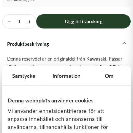
Transmission & Drivlina
Vagnar
−
+
Lägg till i varukorg
1
Variatordelar
Produktbeskrivning
Vinschar & Tillbehör
Denna reservdel är en originaldel från Kawasaki. Passar
Vinterprodukter
till flera vanliga motocross- och enduromodeller. OEM
Samtycke
Information
Om
ref. nr.: 92152-2467 / 921522467. Modellkod:
KX450JKF
Denna webbplats använder cookies
Vi använder enhetsidentifierare för att
Specifikationer
anpassa innehållet och annonserna till
användarna, tillhandahålla funktioner för