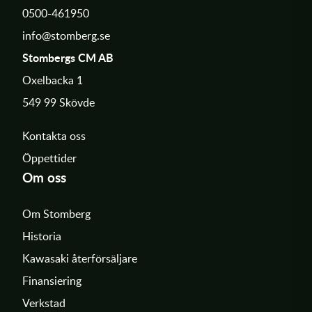
0500-461950
info@stomberg.se
Stombergs CM AB
Oxelbacka 1
549 99 Skövde
Kontakta oss
Öppettider
Om oss
Om Stomberg
Historia
Kawasaki återförsäljare
Finansiering
Verkstad