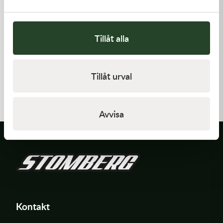
Tillåt alla
Kawasaki
Kawasaki
Tillåt urval
ARM-ROCKER
GASKET,CLUTCH COVER
1 369,00
kr
168,00
kr
I lager
I lager
Avvisa
Kontakt