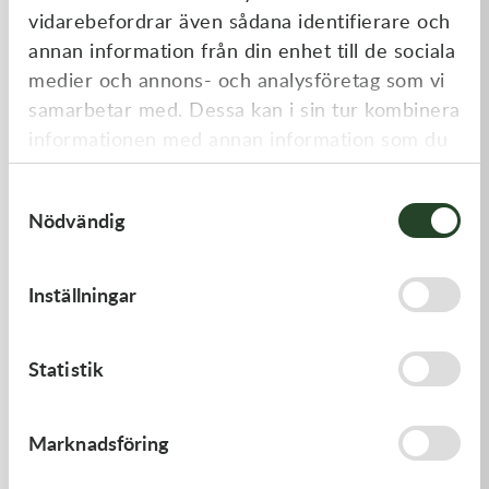
vidarebefordrar även sådana identifierare och
annan information från din enhet till de sociala
medier och annons- och analysföretag som vi
samarbetar med. Dessa kan i sin tur kombinera
informationen med annan information som du
har tillhandahållit eller som de har samlat in
Samtyckesval
när du har använt deras tjänster.
Nödvändig
Kawasaki
Kawasaki
GASKET
PISTON-ENGINE
Inställningar
62,00
kr
1 220,00
kr
I lager
Beställningsvara
Statistik
Marknadsföring