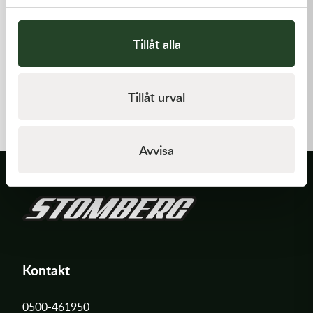
Tillåt alla
Kawasaki
Kawasaki
HANDLE,RENTHAL,FATBAR
GASKET,CYLINDER BASE
Tillåt urval
1 936,00
kr
168,00
kr
Beställningsvara
I lager
Avvisa
Kontakt
0500-461950