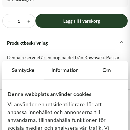
Transmission & Drivlina
Vagnar
−
+
Lägg till i varukorg
1
Variatordelar
Produktbeskrivning
Vinschar & Tillbehör
Denna reservdel är en originaldel från Kawasaki. Passar
Vinterprodukter
till flera vanliga motocross- och enduromodeller. OEM
Samtycke
Information
Om
ref. nr.: 92152-1196 / 921521196. Modellkod: KX65-A1
Denna webbplats använder cookies
Specifikationer
Vi använder enhetsidentifierare för att
anpassa innehållet och annonserna till
användarna, tillhandahålla funktioner för
sociala medier och analysera vår trafik. Vi
Liknande produkter