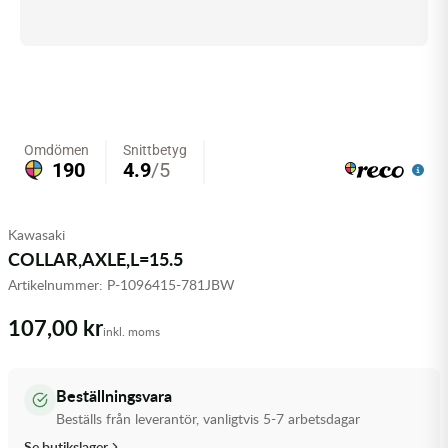
Olja MC
Skydd
Fjädring
Mopedslang
Kylarvätska
Chassidelar
Trail
Vätskesystem
Hjul
Mousse
Luftfilterolja & Rengöring
Drivremmar & Variatorremmar
Slangar
Lagersatser
Slang
Oljepaket
Eldelar
Motordelar & Filter
Trialdäck
Sprayer
Fjädring
Plast
Tubliss
Tvätt & Rengöring
Hytter & Flaklock
Kawasaki
COLLAR,AXLE,L=15.5
Styren & Reglage
Växellådsolja
Karossdelar & Tillbehör
Artikelnummer:
P-1096415-781JBW
Övriga Kemprodukter
Kyl- & värmesystemdelar
107,00 kr
inkl. moms
Motordelar
Beställningsvara
Styren & Tillbehör
Beställs från leverantör, vanligtvis 5-7 arbetsdagar
Se butikslager