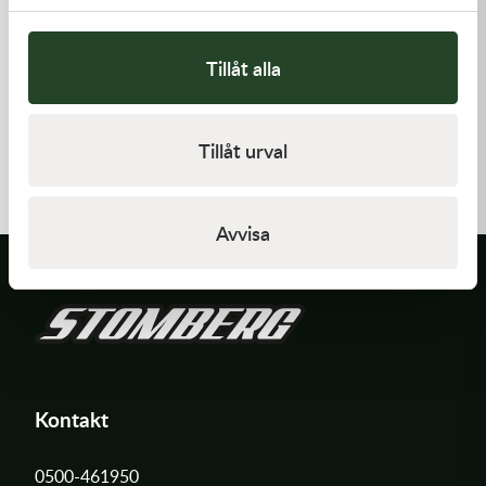
Tillåt alla
Kawasaki
Kawasaki
PAD-ASSY-BRAKE -
RETAINER-VALVE SPRING
Tillåt urval
Kawasaki KX 250F 09-18 m.fl.
910,00
kr
108,00
kr
I lager
I lager
Avvisa
Kontakt
0500-461950