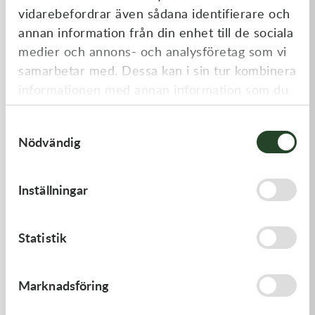
vidarebefordrar även sådana identifierare och
annan information från din enhet till de sociala
medier och annons- och analysföretag som vi
samarbetar med. Dessa kan i sin tur kombinera
informationen med annan information som du
har tillhandahållit eller som de har samlat in
Samtyckesval
när du har använt deras tjänster.
Nödvändig
Kawasaki
Kawasaki
GASKET,CLUTCH COVER
GASKET-HEAD
Inställningar
168,00
kr
312,00
kr
I lager
I lager
Statistik
Marknadsföring