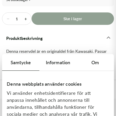
Transmission & Drivlina
Vagnar
−
+
Slut i lager
1
Variatordelar
Produktbeskrivning
Vinschar & Tillbehör
Denna reservdel är en originaldel från Kawasaki. Passar
Vinterprodukter
till flera vanliga motocross- och enduromodeller. OEM
Samtycke
Information
Om
ref. nr.: 92152-1199 / 921521199. Modellkod: KX65-A1
Denna webbplats använder cookies
Specifikationer
Vi använder enhetsidentifierare för att
anpassa innehållet och annonserna till
användarna, tillhandahålla funktioner för
sociala medier och analysera vår trafik. Vi
Liknande produkter