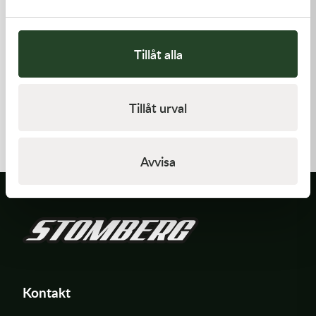
Tillåt alla
Kawasaki
Kawasaki
Tillåt urval
GASKET-HEAD
GASKET,CYLINDER BASE,
421,00
kr
125,00
kr
I lager
I lager
Avvisa
Kontakt