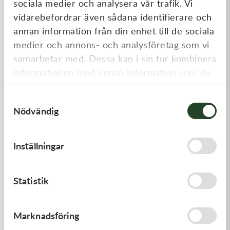
sociala medier och analysera vår trafik. Vi
Liknande produkter
vidarebefordrar även sådana identifierare och
annan information från din enhet till de sociala
medier och annons- och analysföretag som vi
samarbetar med. Dessa kan i sin tur kombinera
informationen med annan information som du
har tillhandahållit eller som de har samlat in
Samtyckesval
när du har använt deras tjänster.
Nödvändig
Kawasaki
Kawasaki
Inställningar
CAP-SPARK PLUG
LEVER-COMP - Kawasaki KX
250 21-23, Kawasaki KX 450
19-23
418,00
kr
446,00
kr
Statistik
Slut i lager
Slut i lager
Marknadsföring