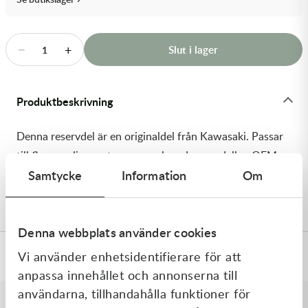
Transmission & Drivlina
Vagnar
−
+
Slut i lager
1
Variatordelar
Produktbeskrivning
Vinschar & Tillbehör
Denna reservdel är en originaldel från Kawasaki. Passar
Vinterprodukter
till flera vanliga motocross- och enduromodeller. OEM
Samtycke
Information
Om
ref. nr.: 92143-1201 / 921431201. Modellkod: KDX200-
C3
Denna webbplats använder cookies
Vi använder enhetsidentifierare för att
Specifikationer
anpassa innehållet och annonserna till
användarna, tillhandahålla funktioner för