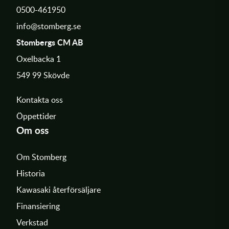
0500-461950
info@stomberg.se
Stombergs CM AB
Oxelbacka 1
549 99 Skövde
Kontakta oss
Öppettider
Om oss
Om Stomberg
Historia
Kawasaki återförsäljare
Finansiering
Verkstad