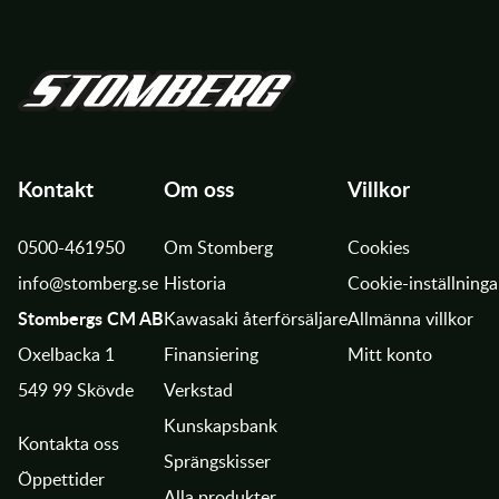
Kontakt
Om oss
Villkor
0500-461950
Om Stomberg
Cookies
info@stomberg.se
Historia
Cookie-inställninga
Stombergs CM AB
Kawasaki återförsäljare
Allmänna villkor
Oxelbacka 1
Finansiering
Mitt konto
549 99 Skövde
Verkstad
Kunskapsbank
Kontakta oss
Sprängskisser
Öppettider
Alla produkter