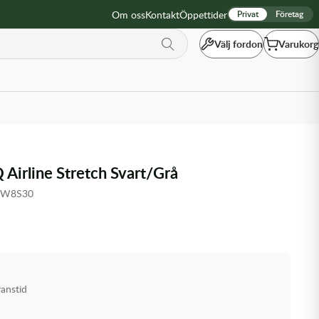
Om oss
Kontakt
Öppettider
Privat
Företag
Välj fordon
Varukorg
irline Stretch Svart/Grå
ZW8S30
ranstid