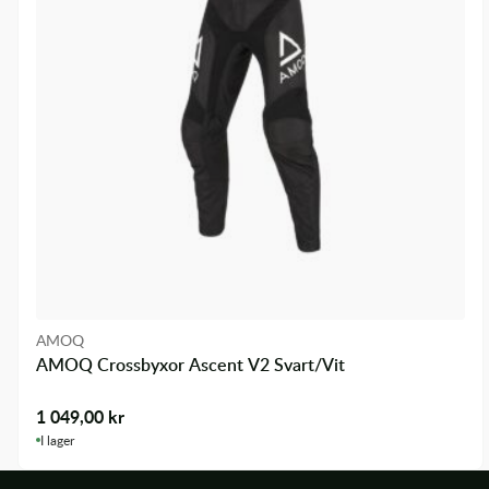
AMOQ
AMOQ Crossbyxor Ascent V2 Svart/Vit
1 049,00
kr
I lager