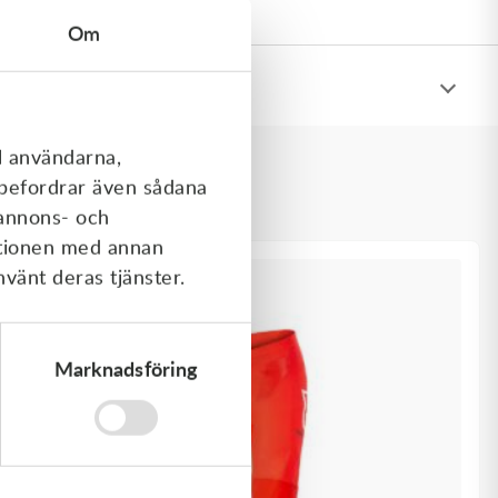
Om
l användarna,
rebefordrar även sådana
 annons- och
ationen med annan
Kampanj
nvänt deras tjänster.
Marknadsföring