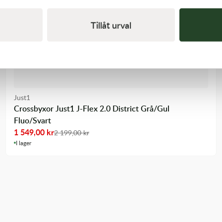
Tillåt urval
Just1
Crossbyxor Just1 J-Flex 2.0 District Grå/Gul
Fluo/Svart
1 549,00
kr
2 199,00
kr
I lager