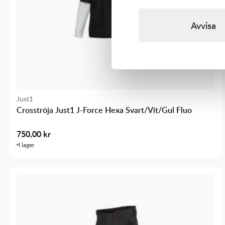
Avvisa
Just1
Crosströja Just1 J-Force Hexa Svart/Vit/Gul Fluo
750,00
kr
I lager