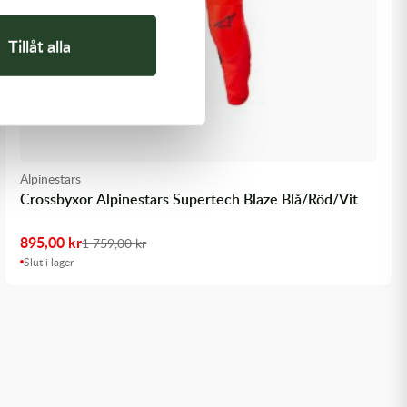
Tillåt alla
Alpinestars
Crossbyxor Alpinestars Supertech Blaze Blå/Röd/Vit
895,00
kr
1 759,00
kr
Slut i lager