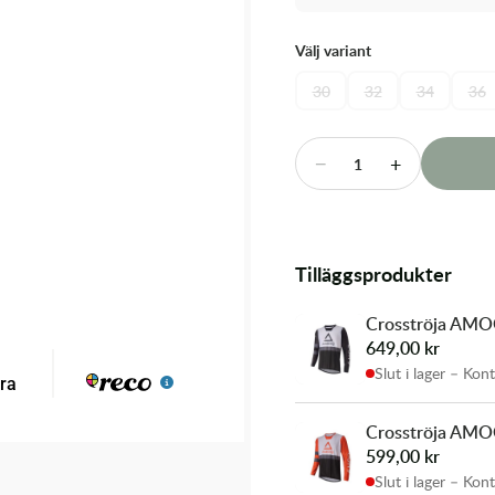
Välj variant
30
32
34
36
−
+
1
Tilläggsprodukter
Crosströja AMOQ
649,00
kr
Slut i lager – Kon
Crosströja AMO
599,00
kr
Slut i lager – Kon