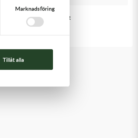
Marknadsföring
Kawasaki
GASKET,EXHAUST HOLDER
64,00
kr
Beställningsvara
Tillåt alla