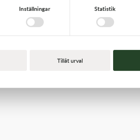
Inställningar
Statistik
Kawasaki
GASKET-HEAD
421,00
kr
I lager
Tillåt urval