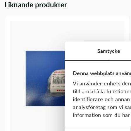
Liknande produkter
Transmission & Drivlina
Vagnar
Variatordelar
Vinschar & Tillbehör
Samtycke
Vinterprodukter
Denna webbplats använd
Vi använder enhetsident
tillhandahålla funktione
identifierare och annan
analysföretag som vi s
information som du har t
Samtyckesval