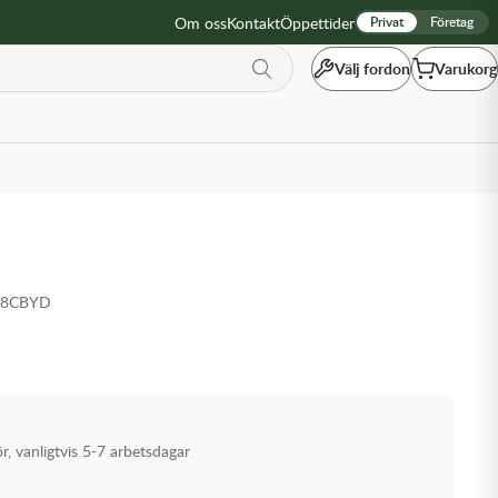
Om oss
Kontakt
Öppettider
Privat
Företag
Välj fordon
Varukorg
Y8CBYD
ör, vanligtvis 5-7 arbetsdagar