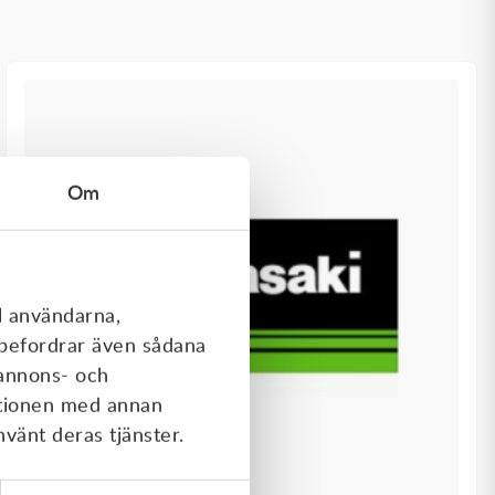
Om
l användarna,
rebefordrar även sådana
 annons- och
ationen med annan
nvänt deras tjänster.