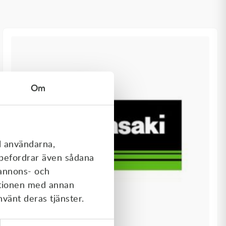
Om
l användarna,
rebefordrar även sådana
 annons- och
ationen med annan
nvänt deras tjänster.