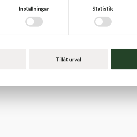
Inställningar
Statistik
Kawasaki
GASKET,EXHAUST HOLDER
64,00
kr
Beställningsvara
Tillåt urval