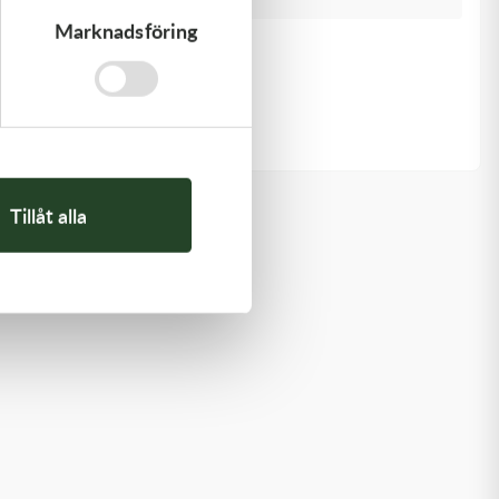
Marknadsföring
Kawasaki
GASKET-HEAD
312,00
kr
I lager
Tillåt alla