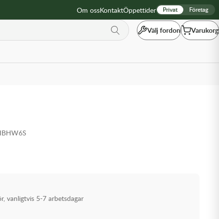
Om oss
Kontakt
Öppettider
Privat
Företag
Välj fordon
Varukorg
-HBHW6S
ör, vanligtvis 5-7 arbetsdagar