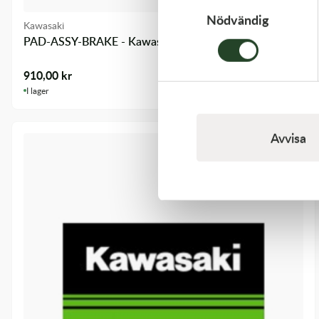
Nödvändig
Kawasaki
PAD-ASSY-BRAKE - Kawasaki KX 250F 09-18 m.fl.
910,00
kr
I lager
Avvisa