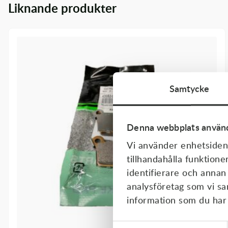
Liknande produkter
Transmission & Drivlina
Vagnar
Variatordelar
Vinschar & Tillbehör
Samtycke
Vinterprodukter
Denna webbplats använd
Vi använder enhetsident
tillhandahålla funktione
identifierare och annan
analysföretag som vi s
information som du har t
Samtyckesval