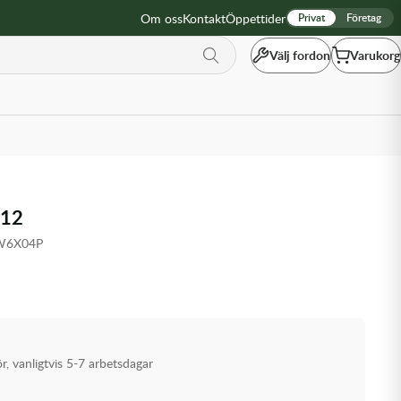
Om oss
Kontakt
Öppettider
Privat
Företag
Välj fordon
Varukorg
12
W6X04P
ör, vanligtvis 5-7 arbetsdagar