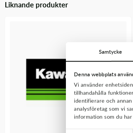
Liknande produkter
Transmission & Drivlina
Vagnar
Variatordelar
Vinschar & Tillbehör
Samtycke
Vinterprodukter
Denna webbplats använd
Vi använder enhetsident
tillhandahålla funktione
identifierare och annan
analysföretag som vi s
information som du har t
Samtyckesval