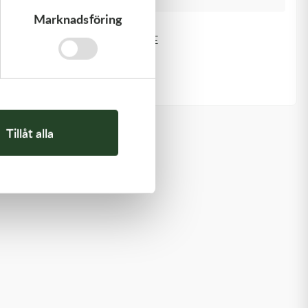
Marknadsföring
Kawasaki
GASKET,GENERATOR COVE
212,00
kr
I lager
Tillåt alla