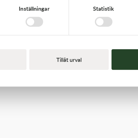
Inställningar
Statistik
Kawasaki
GASKET,EXHAUST HOLDER
64,00
kr
Beställningsvara
Tillåt urval