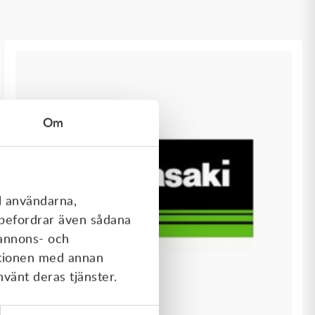
Om
l användarna,
rebefordrar även sådana
 annons- och
ationen med annan
nvänt deras tjänster.