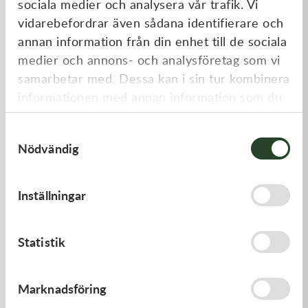
sociala medier och analysera vår trafik. Vi
Liknande produkter
vidarebefordrar även sådana identifierare och
annan information från din enhet till de sociala
medier och annons- och analysföretag som vi
samarbetar med. Dessa kan i sin tur kombinera
informationen med annan information som du
har tillhandahållit eller som de har samlat in
Samtyckesval
när du har använt deras tjänster.
Nödvändig
Kawasaki
Kawasaki
Inställningar
GASKET,GENERATOR
GUIDE-CHAIN,FR
191,00
kr
478,00
kr
Statistik
I lager
I lager
Marknadsföring