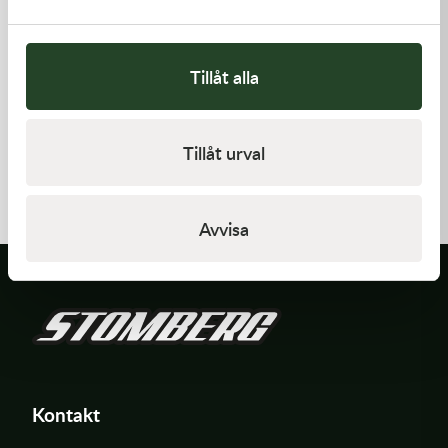
Tillåt alla
Kawasaki
Kawasaki
Tillåt urval
GASKET,FLOAT CHAMBER
GASKET-HEAD
97,00
kr
312,00
kr
Beställningsvara
I lager
Avvisa
Kontakt