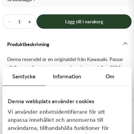
Transmission & Drivlina
Vagnar
−
+
Lägg till i varukorg
1
Variatordelar
Produktbeskrivning
Vinschar & Tillbehör
Denna reservdel är en originaldel från Kawasaki. Passar
Vinterprodukter
till flera vanliga motocross- och enduromodeller. OEM
Samtycke
Information
Om
ref. nr.: 92161-0976 / 921610976. Modellkod:
KX250YCF
Denna webbplats använder cookies
Vi använder enhetsidentifierare för att
Specifikationer
anpassa innehållet och annonserna till
användarna, tillhandahålla funktioner för