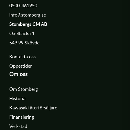
0500-461950
info@stomberg.se
Stombergs CM AB
Oxelbacka 1
549 99 Skövde
Kontakta oss
Öppettider
Om oss
Om Stomberg
Historia
Kawasaki återförsäljare
Finansiering
Verkstad