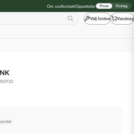
Om oss
Kontakt
Öppettider
Privat
Företag
Välj fordon
Varukorg
ANK
HS0Y32
ranstid