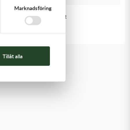
Marknadsföring
Kawasaki
GASKET,EXHAUST HOLDER
64,00
kr
Slut i lager
Tillåt alla