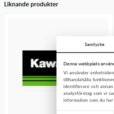
Liknande produkter
Transmission & Drivlina
Vagnar
Variatordelar
Vinschar & Tillbehör
Samtycke
Vinterprodukter
Denna webbplats använd
Vi använder enhetsident
tillhandahålla funktione
identifierare och annan
analysföretag som vi s
information som du har t
Samtyckesval