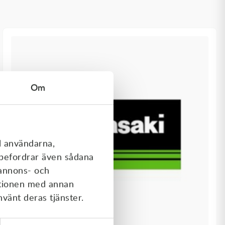
Om
l användarna,
rebefordrar även sådana
 annons- och
ationen med annan
nvänt deras tjänster.