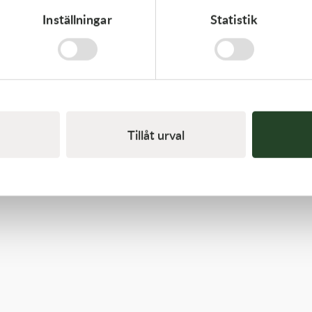
Inställningar
Statistik
Kawasaki
GASKET
62,00
kr
I lager
Tillåt urval